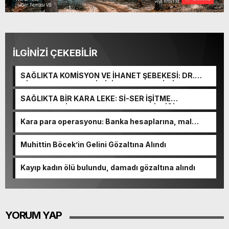
İLGİNİZİ ÇEKEBİLİR
SAĞLIKTA KOMİSYON VE İHANET ŞEBEKESİ: DR.
NİHAT URUÇ VE SEMİH İŞİTME MERKEZİ’NİN SGK
VURGUNU!
SAĞLIKTA BİR KARA LEKE: Sİ-SER İŞİTME
MERKEZLERİ VE MODERN UMUT TACİRLİĞİ
Kara para operasyonu: Banka hesaplarına, mal
varlıklarına el konuldu
Muhittin Böcek’in Gelini Gözaltına Alındı
Kayıp kadın ölü bulundu, damadı gözaltına alındı
YORUM YAP