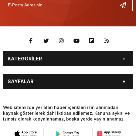
KATEGORİLER
BURÇLAR
CANLI BORSA
SAYFALAR
CANLI SONUÇLAR
CANLI TV
COVID-19
FİKSTÜR
BURÇLAR
CANLI BORSA
FİRMA EKLE
FİRMA REHBERİ
CANLI SONUÇLAR
CANLI TV
Web sitemizde yer alan haber içerikleri izin alınmadan,
GAZETE OKU
GAZETELER
kaynak gösterilerek dahi iktibas edilemez. Kanuna aykırı ve
COVID-19
FİKSTÜR
HABER GÖNDER
HAVA DURUMU
izinsiz olarak kopyalanamaz, başka yerde yayınlanamaz.
FİRMA EKLE
FİRMA REHBERİ
HİSSELER
NAMAZ VAKİTLERİ
GAZETE OKU
GAZETELER
NÖBETÇİ ECZANELER
PARİTELER