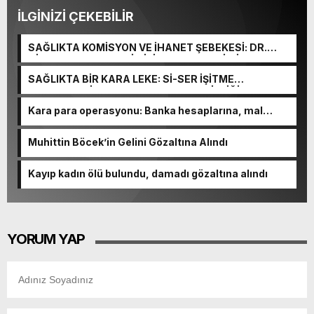
İLGİNİZİ ÇEKEBİLİR
SAĞLIKTA KOMİSYON VE İHANET ŞEBEKESİ: DR.
NİHAT URUÇ VE SEMİH İŞİTME MERKEZİ’NİN SGK
VURGUNU!
SAĞLIKTA BİR KARA LEKE: Sİ-SER İŞİTME
MERKEZLERİ VE MODERN UMUT TACİRLİĞİ
Kara para operasyonu: Banka hesaplarına, mal
varlıklarına el konuldu
Muhittin Böcek’in Gelini Gözaltına Alındı
Kayıp kadın ölü bulundu, damadı gözaltına alındı
YORUM YAP