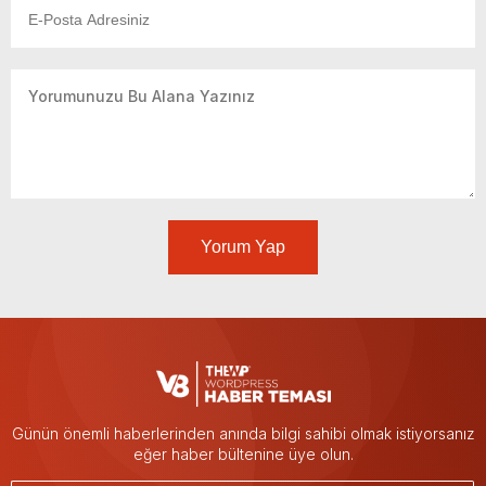
Yorum Yap
Günün önemli haberlerinden anında bilgi sahibi olmak istiyorsanız
eğer haber bültenine üye olun.