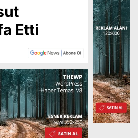
sut
a Etti