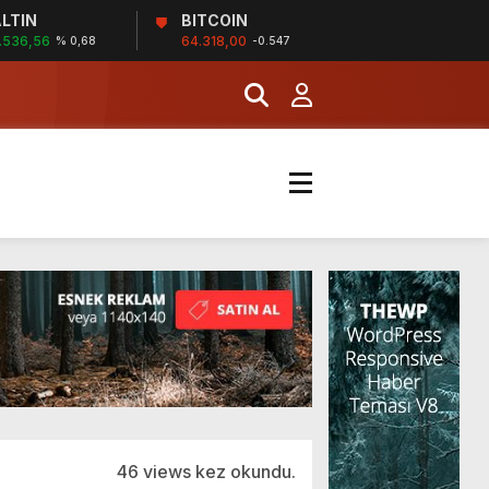
LTIN
BITCOIN
İĞİ
.536,56
64.318,00
% 0,68
-0.547
şladı
MERKEZİ’NİN SGK
46 views kez okundu.