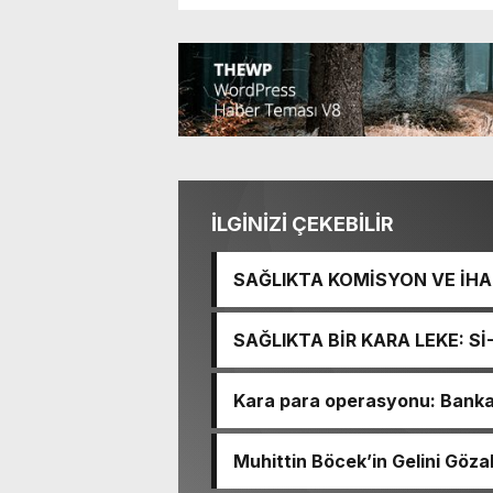
İLGİNİZİ ÇEKEBİLİR
SAĞLIKTA KOMİSYON VE İHAN
İŞİTME MERKEZİ’NİN SGK V
SAĞLIKTA BİR KARA LEKE: S
TACİRLİĞİ
Kara para operasyonu: Banka h
Muhittin Böcek’in Gelini Gözal