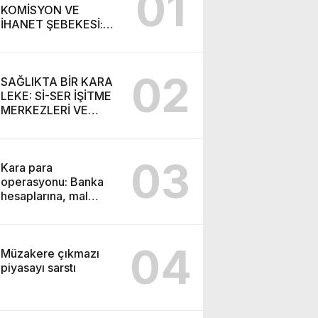
01
KOMİSYON VE
İHANET ŞEBEKESİ:
DR. NİHAT URUÇ VE
SEMİH İŞİTME
MERKEZİ’NİN SGK
02
VURGUNU!
SAĞLIKTA BİR KARA
LEKE: Sİ-SER İŞİTME
MERKEZLERİ VE
MODERN UMUT
TACİRLİĞİ
03
Kara para
operasyonu: Banka
hesaplarına, mal
varlıklarına el konuldu
04
Müzakere çıkmazı
piyasayı sarstı