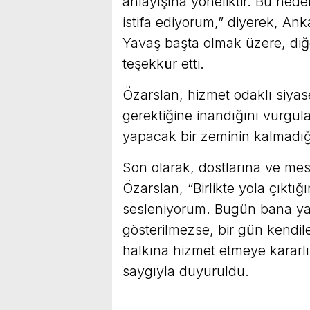
anlayışına yöneliktir. Bu ned
istifa ediyorum,” diyerek, A
Yavaş başta olmak üzere, diğe
teşekkür etti.
Özarslan, hizmet odaklı siyase
gerektiğine inandığını vurgula
yapacak bir zeminin kalmadığ
Son olarak, dostlarına ve mes
Özarslan, “Birlikte yola çıktı
sesleniyorum. Bugün bana yap
gösterilmezse, bir gün kendile
halkına hizmet etmeye kararlı
saygıyla duyuruldu.