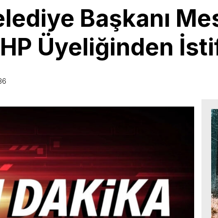
elediye Başkanı Me
HP Üyeliğinden İstif
36