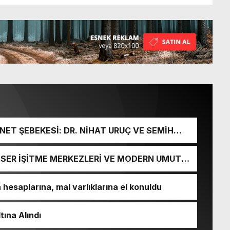
ET ŞEBEKESİ: DR. NİHAT URUÇ VE SEMİH
URGUNU!
İ-SER İŞİTME MERKEZLERİ VE MODERN UMUT
esaplarına, mal varlıklarına el konuldu
tına Alındı