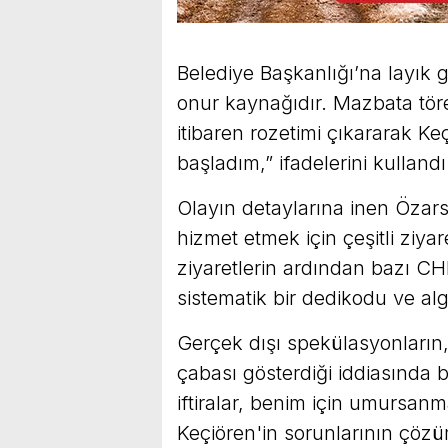
Belediye Başkanlığı’na layık 
onur kaynağıdır. Mazbata töre
itibaren rozetimi çıkararak Ke
başladım,” ifadelerini kullandı
Olayın detaylarına inen Özars
hizmet etmek için çeşitli ziyar
ziyaretlerin ardından bazı CHP
sistematik bir dedikodu ve algı
Gerçek dışı spekülasyonların, 
çabası gösterdiği iddiasında
iftiralar, benim için umursan
Keçiören'in sorunlarının çözüm