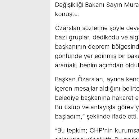
Değişikliği Bakanı Sayın Mura
konuştu.
Özarslan sözlerine şöyle deva
bazı gruplar, dedikodu ve algı
başkanının deprem bölgesinde
gönlünde yer edinmiş bir baka
aramak, benim açımdan oldukç
Başkan Özarslan, ayrıca kendis
içeren mesajlar aldığını belir
belediye başkanına hakaret ede
Bu üslup ve anlayışla göre
başladım,” şeklinde ifade etti.
“Bu tepkim; CHP'nin kurumsal