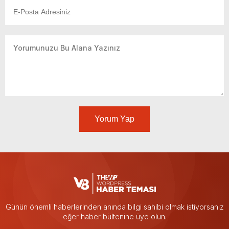
Yorum Yap
Günün önemli haberlerinden anında bilgi sahibi olmak istiyorsanız
eğer haber bültenine üye olun.