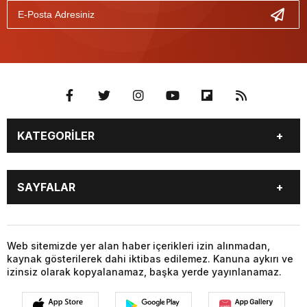
KATEGORİLER
BURÇLAR
CANLI BORSA
SAYFALAR
CANLI SONUÇLAR
CANLI TV
COVID-19
FİKSTÜR
BURÇLAR
CANLI BORSA
FİRMA EKLE
FİRMA REHBERİ
CANLI SONUÇLAR
CANLI TV
Web sitemizde yer alan haber içerikleri izin alınmadan,
GAZETE OKU
GAZETELER
kaynak gösterilerek dahi iktibas edilemez. Kanuna aykırı ve
COVID-19
FİKSTÜR
HABER GÖNDER
HAVA DURUMU
izinsiz olarak kopyalanamaz, başka yerde yayınlanamaz.
FİRMA EKLE
FİRMA REHBERİ
HİSSELER
NAMAZ VAKİTLERİ
GAZETE OKU
GAZETELER
NÖBETÇİ ECZANELER
PARİTELER