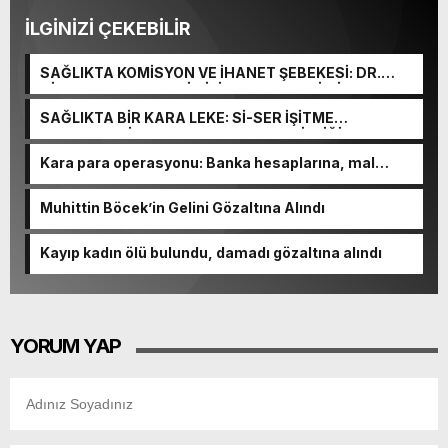
İLGİNİZİ ÇEKEBİLİR
SAĞLIKTA KOMİSYON VE İHANET ŞEBEKESİ: DR.
NİHAT URUÇ VE SEMİH İŞİTME MERKEZİ’NİN SGK
VURGUNU!
SAĞLIKTA BİR KARA LEKE: Sİ-SER İŞİTME
MERKEZLERİ VE MODERN UMUT TACİRLİĞİ
Kara para operasyonu: Banka hesaplarına, mal
varlıklarına el konuldu
Muhittin Böcek’in Gelini Gözaltına Alındı
Kayıp kadın ölü bulundu, damadı gözaltına alındı
YORUM YAP