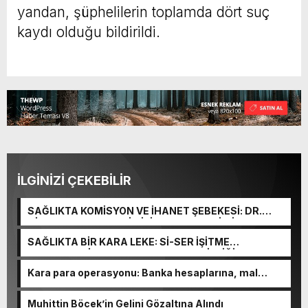
yandan, şüphelilerin toplamda dört suç
kaydı olduğu bildirildi.
İLGİNİZİ ÇEKEBİLİR
SAĞLIKTA KOMİSYON VE İHANET ŞEBEKESİ: DR.
NİHAT URUÇ VE SEMİH İŞİTME MERKEZİ’NİN SGK
VURGUNU!
SAĞLIKTA BİR KARA LEKE: Sİ-SER İŞİTME
MERKEZLERİ VE MODERN UMUT TACİRLİĞİ
Kara para operasyonu: Banka hesaplarına, mal
varlıklarına el konuldu
Muhittin Böcek’in Gelini Gözaltına Alındı