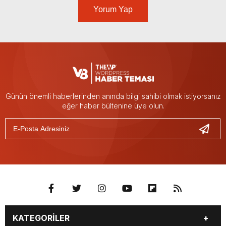
Yorum Yap
Günün önemli haberlerinden anında bilgi sahibi olmak istiyorsanız
eğer haber bültenine üye olun.
KATEGORİLER