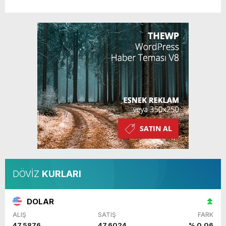
DÖVİZ
KURLARI
DOLAR
ALIŞ
SATIŞ
FARK
47,5876
47,6024
% 0.06