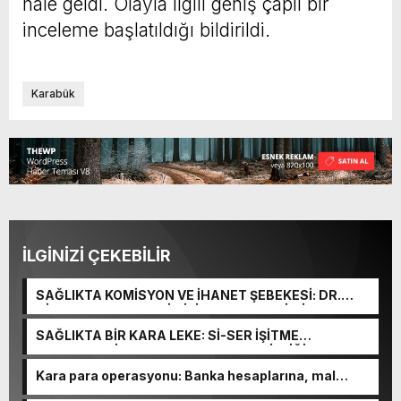
hale geldi. Olayla ilgili geniş çaplı bir
inceleme başlatıldığı bildirildi.
Karabük
İLGİNİZİ ÇEKEBİLİR
SAĞLIKTA KOMİSYON VE İHANET ŞEBEKESİ: DR.
NİHAT URUÇ VE SEMİH İŞİTME MERKEZİ’NİN SGK
VURGUNU!
SAĞLIKTA BİR KARA LEKE: Sİ-SER İŞİTME
MERKEZLERİ VE MODERN UMUT TACİRLİĞİ
Kara para operasyonu: Banka hesaplarına, mal
varlıklarına el konuldu