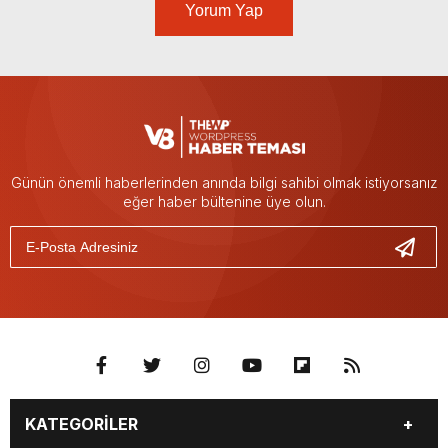
Yorum Yap
Günün önemli haberlerinden anında bilgi sahibi olmak istiyorsanız
eğer haber bültenine üye olun.
KATEGORİLER