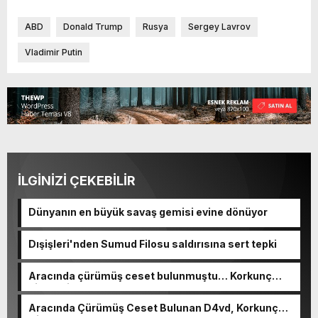
ABD
Donald Trump
Rusya
Sergey Lavrov
Vladimir Putin
İLGİNİZİ ÇEKEBİLİR
Dünyanın en büyük savaş gemisi evine dönüyor
Dışişleri'nden Sumud Filosu saldırısına sert tepki
Aracında çürümüş ceset bulunmuştu… Korkunç
cinayetin detayları ortaya çıktı
Aracında Çürümüş Ceset Bulunan D4vd, Korkunç