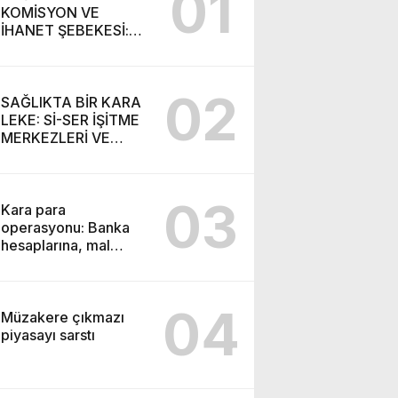
01
KOMİSYON VE
İHANET ŞEBEKESİ:
DR. NİHAT URUÇ VE
SEMİH İŞİTME
MERKEZİ’NİN SGK
02
VURGUNU!
SAĞLIKTA BİR KARA
LEKE: Sİ-SER İŞİTME
MERKEZLERİ VE
MODERN UMUT
TACİRLİĞİ
03
Kara para
operasyonu: Banka
hesaplarına, mal
varlıklarına el konuldu
04
Müzakere çıkmazı
piyasayı sarstı