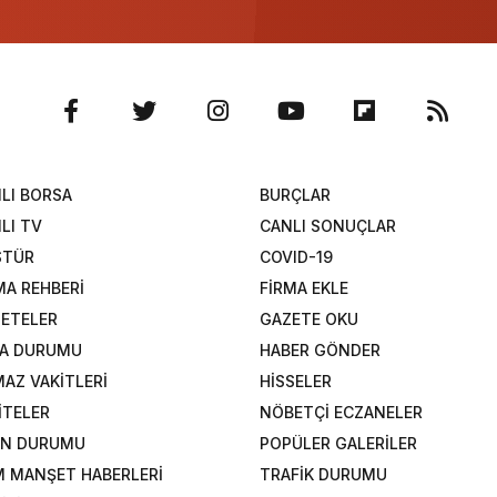
LI BORSA
BURÇLAR
LI TV
CANLI SONUÇLAR
STÜR
COVID-19
MA REHBERİ
FİRMA EKLE
ETELER
GAZETE OKU
A DURUMU
HABER GÖNDER
AZ VAKİTLERİ
HİSSELER
İTELER
NÖBETÇİ ECZANELER
AN DURUMU
POPÜLER GALERİLER
 MANŞET HABERLERİ
TRAFİK DURUMU