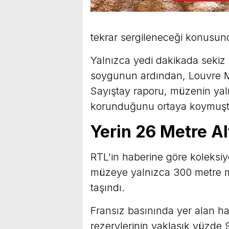
tekrar sergileneceği konusund
Yalnızca yedi dakikada sekiz 
soygunun ardından, Louvre Mü
Sayıştay raporu, müzenin yaln
korunduğunu ortaya koymuşt
Yerin 26 Metre Al
RTL'in haberine göre koleksiy
müzeye yalnızca 300 metre m
taşındı.
Fransız basınında yer alan ha
rezervlerinin yaklaşık yüzde 