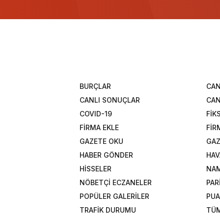
BURÇLAR
CAN
CANLI SONUÇLAR
CAN
COVID-19
FİK
FİRMA EKLE
FİR
GAZETE OKU
GAZ
HABER GÖNDER
HAV
HİSSELER
NAM
NÖBETÇİ ECZANELER
PAR
POPÜLER GALERİLER
PU
TRAFİK DURUMU
TÜM