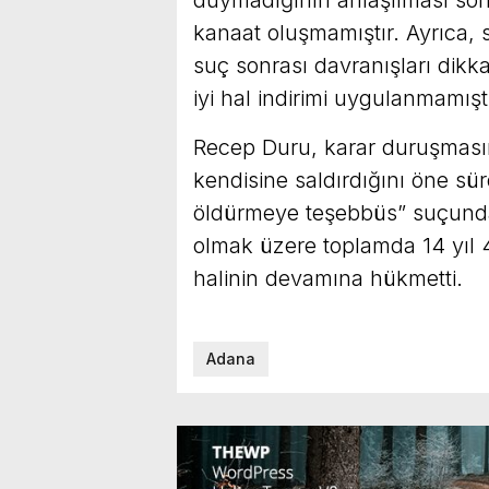
duymadığının anlaşılması so
kanaat oluşmamıştır. Ayrıca, s
suç sonrası davranışları dik
iyi hal indirimi uygulanmamıştı
Recep Duru, karar duruşması
kendisine saldırdığını öne s
öldürmeye teşebbüs” suçundan
olmak üzere toplamda 14 yıl 4
halinin devamına hükmetti.
Adana