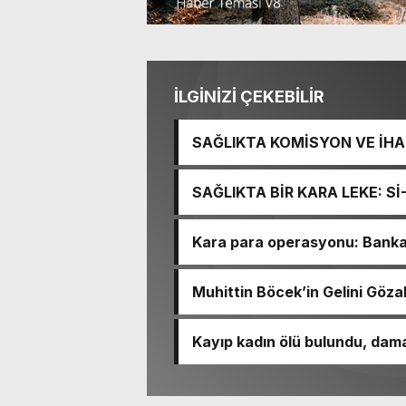
İLGİNİZİ ÇEKEBİLİR
SAĞLIKTA KOMİSYON VE İHAN
İŞİTME MERKEZİ’NİN SGK V
SAĞLIKTA BİR KARA LEKE: S
TACİRLİĞİ
Kara para operasyonu: Banka h
Muhittin Böcek’in Gelini Gözal
Kayıp kadın ölü bulundu, dama