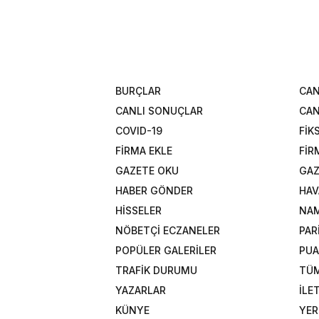
BURÇLAR
CAN
CANLI SONUÇLAR
CAN
COVID-19
FİK
FİRMA EKLE
FİR
GAZETE OKU
GAZ
HABER GÖNDER
HAV
HİSSELER
NAM
NÖBETÇİ ECZANELER
PAR
POPÜLER GALERİLER
PU
TRAFİK DURUMU
TÜM
YAZARLAR
İLE
KÜNYE
YER