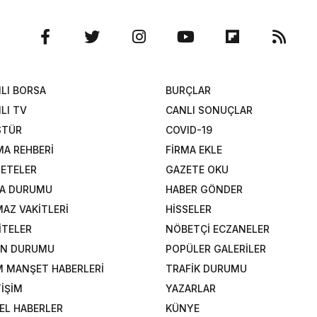
LI BORSA
BURÇLAR
LI TV
CANLI SONUÇLAR
STÜR
COVID-19
MA REHBERİ
FİRMA EKLE
ETELER
GAZETE OKU
A DURUMU
HABER GÖNDER
AZ VAKİTLERİ
HİSSELER
İTELER
NÖBETÇİ ECZANELER
AN DURUMU
POPÜLER GALERİLER
 MANŞET HABERLERİ
TRAFİK DURUMU
TİŞİM
YAZARLAR
EL HABERLER
KÜNYE