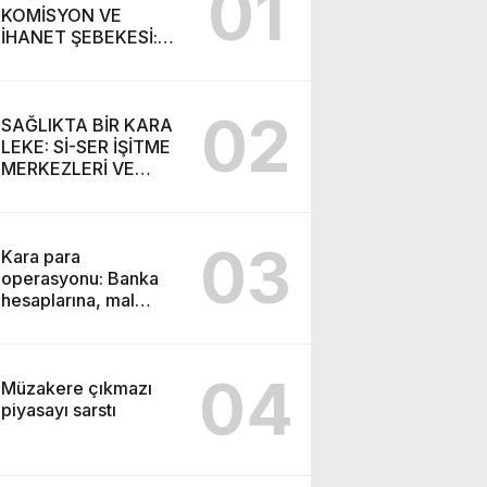
01
KOMİSYON VE
İHANET ŞEBEKESİ:
DR. NİHAT URUÇ VE
SEMİH İŞİTME
MERKEZİ’NİN SGK
02
VURGUNU!
SAĞLIKTA BİR KARA
LEKE: Sİ-SER İŞİTME
MERKEZLERİ VE
MODERN UMUT
TACİRLİĞİ
03
Kara para
operasyonu: Banka
hesaplarına, mal
varlıklarına el konuldu
04
Müzakere çıkmazı
piyasayı sarstı