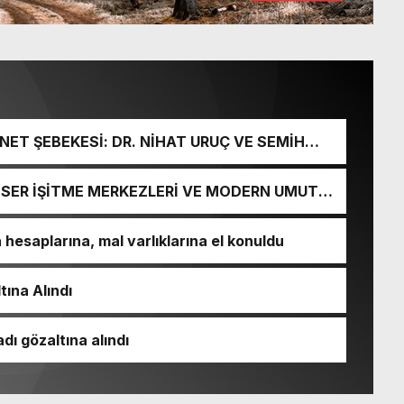
ET ŞEBEKESİ: DR. NİHAT URUÇ VE SEMİH
URGUNU!
İ-SER İŞİTME MERKEZLERİ VE MODERN UMUT
esaplarına, mal varlıklarına el konuldu
tına Alındı
dı gözaltına alındı