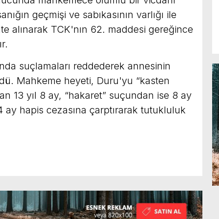
nucunda mahkemece olumlu bir vicdani
anığın geçmişi ve sabıkasının varlığı ile
kate alınarak TCK'nın 62. maddesi gereğince
r.
nda suçlamaları reddederek annesinin
ürdü. Mahkeme heyeti, Duru'yu “kasten
 13 yıl 8 ay, “hakaret” suçundan ise 8 ay
 ay hapis cezasına çarptırarak tutukluluk