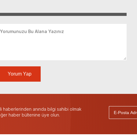
Yorum Yap
 haberlerinden anında bilgi sahibi olmak
 eğer haber bültenine üye olun.