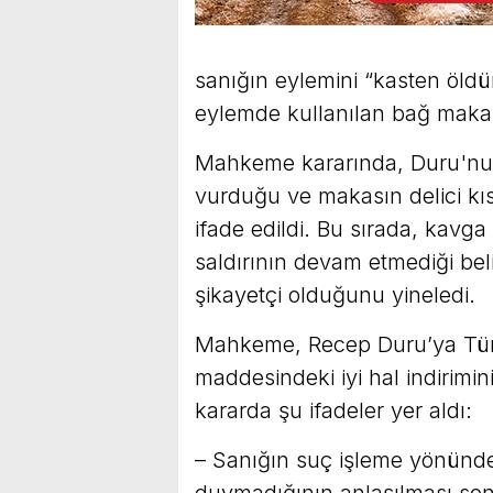
sanığın eylemini “kasten öld
eylemde kullanılan bağ makasın
Mahkeme kararında, Duru'nun
vurduğu ve makasın delici kıs
ifade edildi. Bu sırada, kav
saldırının devam etmediği bel
şikayetçi olduğunu yineledi.
Mahkeme, Recep Duru’ya Tü
maddesindeki iyi hal indirim
kararda şu ifadeler yer aldı:
– Sanığın suç işleme yönünde