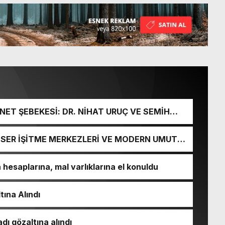
ET ŞEBEKESİ: DR. NİHAT URUÇ VE SEMİH
URGUNU!
İ-SER İŞİTME MERKEZLERİ VE MODERN UMUT
esaplarına, mal varlıklarına el konuldu
tına Alındı
dı gözaltına alındı