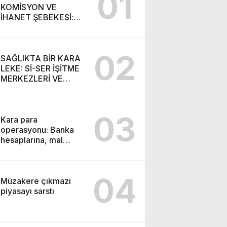
01
KOMİSYON VE
İHANET ŞEBEKESİ:
DR. NİHAT URUÇ VE
SEMİH İŞİTME
MERKEZİ’NİN SGK
02
VURGUNU!
SAĞLIKTA BİR KARA
LEKE: Sİ-SER İŞİTME
MERKEZLERİ VE
MODERN UMUT
TACİRLİĞİ
03
Kara para
operasyonu: Banka
hesaplarına, mal
varlıklarına el konuldu
04
Müzakere çıkmazı
piyasayı sarstı