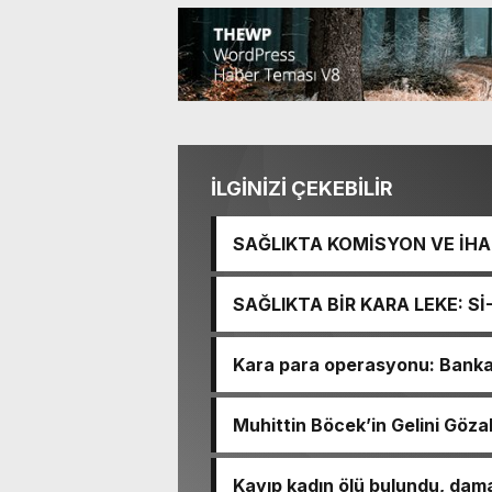
İLGİNİZİ ÇEKEBİLİR
SAĞLIKTA KOMİSYON VE İHAN
İŞİTME MERKEZİ’NİN SGK V
SAĞLIKTA BİR KARA LEKE: S
TACİRLİĞİ
Kara para operasyonu: Banka h
Muhittin Böcek’in Gelini Gözal
Kayıp kadın ölü bulundu, dama