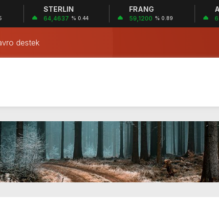
STERLIN
FRANG
A
 İHANET ŞEBEKESİ: DR. NİHAT URUÇ VE SEMİH İŞİTME 
64,4637
59,1200
6
5
% 0.44
% 0.89
KE: Sİ-SER İŞİTME MERKEZLERİ VE MODERN UMUT TACİRL
avro destek
si romatizmayı tedavi ettiği iddasıyla kaplan idrarı satmaya ba
zayda mahsur kalan astronotları dünyaya döndürecek
Bitcoin’e yatırım yapacak
: Mona Lisa taşınıyor
o kent merkezinde protesto düzenledi
u göçmenler Guantanamo’da tutulacak
ez’e rüşvet almaktan 11 yıl hapis cezası verildi
 İHANET ŞEBEKESİ: DR. NİHAT URUÇ VE SEMİH İŞİTME 