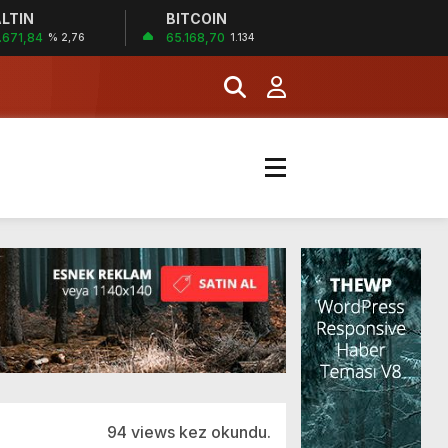
LTIN
BITCOIN
MERKEZİ’NİN SGK
.671,84
65.168,70
% 2,76
1.134
İĞİ
şladı
MERKEZİ’NİN SGK
94 views kez okundu.