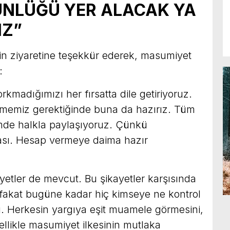
NLÜĞÜ YER ALACAK YA
IZ”
inin ziyaretine teşekkür ederek, masumiyet
:
kmadığımızı her fırsatta dile getiriyoruz.
ermemiz gerektiğinde buna da hazırız. Tüm
çimde halkla paylaşıyoruz. Çünkü
ası. Hesap vermeye daima hazır
ayetler de mevcut. Bu şikayetler karşısında
 fakat bugüne kadar hiç kimseye ne kontrol
ı. Herkesin yargıya eşit muamele görmesini,
ellikle masumiyet ilkesinin mutlaka