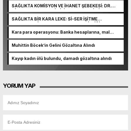
SAĞLIKTA KOMİSYON VE İHANET ŞEBEKESİ: DR.
NİHAT URUÇ VE SEMİH İŞİTME MERKEZİ’NİN SGK
VURGUNU!
SAĞLIKTA BİR KARA LEKE: Sİ-SER İŞİTME
MERKEZLERİ VE MODERN UMUT TACİRLİĞİ
Kara para operasyonu: Banka hesaplarına, mal
varlıklarına el konuldu
Muhittin Böcek’in Gelini Gözaltına Alındı
Kayıp kadın ölü bulundu, damadı gözaltına alındı
YORUM YAP