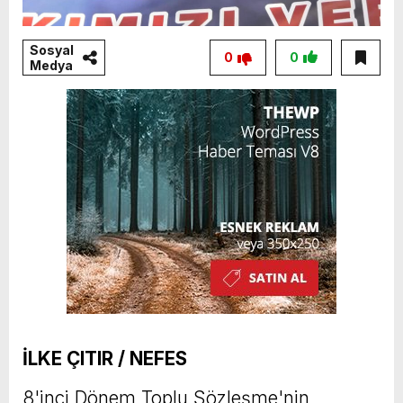
Sosyal
0
0
Medya
İLKE ÇITIR / NEFES
8'inci Dönem Toplu Sözleşme'nin