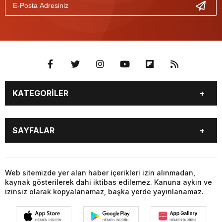
KATEGORİLER
BURÇLAR
CANLI BORSA
SAYFALAR
CANLI SONUÇLAR
CANLI TV
COVID-19
FİKSTÜR
BURÇLAR
CANLI BORSA
FİRMA EKLE
FİRMA REHBERİ
CANLI SONUÇLAR
CANLI TV
Web sitemizde yer alan haber içerikleri izin alınmadan,
GAZETE OKU
GAZETELER
kaynak gösterilerek dahi iktibas edilemez. Kanuna aykırı ve
COVID-19
FİKSTÜR
HABER GÖNDER
HAVA DURUMU
izinsiz olarak kopyalanamaz, başka yerde yayınlanamaz.
FİRMA EKLE
FİRMA REHBERİ
HİSSELER
NAMAZ VAKİTLERİ
GAZETE OKU
GAZETELER
NÖBETÇİ ECZANELER
PARİTELER