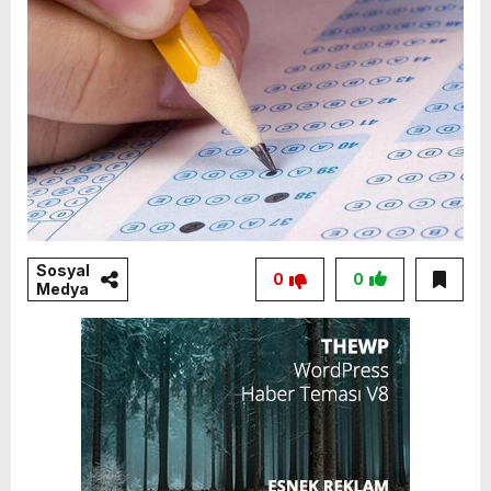
Sosyal
0
0
Medya