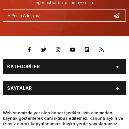
eğer haber bültenine üye olun.
KATEGORİLER
BURÇLAR
CANLI BORSA
SAYFALAR
CANLI SONUÇLAR
CANLI TV
COVID-19
FİKSTÜR
BURÇLAR
CANLI BORSA
FİRMA EKLE
FİRMA REHBERİ
CANLI SONUÇLAR
CANLI TV
Web sitemizde yer alan haber içerikleri izin alınmadan,
GAZETE OKU
GAZETELER
kaynak gösterilerek dahi iktibas edilemez. Kanuna aykırı ve
COVID-19
FİKSTÜR
HABER GÖNDER
HAVA DURUMU
izinsiz olarak kopyalanamaz, başka yerde yayınlanamaz.
FİRMA EKLE
FİRMA REHBERİ