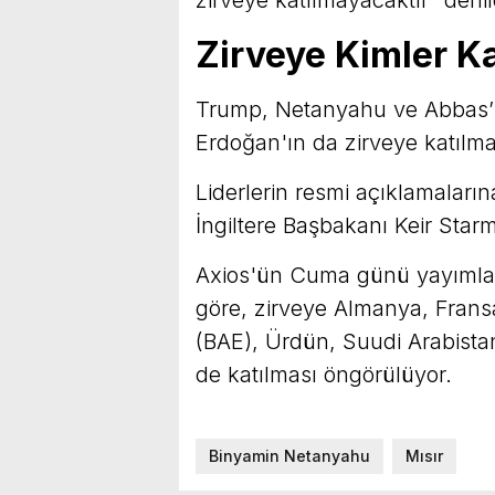
zirveye katılmayacaktır” denil
Zirveye Kimler K
Trump, Netanyahu ve Abbas’ı
Erdoğan'ın da zirveye katılma
Liderlerin resmi açıklamalar
İngiltere Başbakanı Keir Starm
Axios'ün Cuma günü yayımlan
göre, zirveye Almanya, Fransa, 
(BAE), Ürdün, Suudi Arabista
de katılması öngörülüyor.
Binyamin Netanyahu
Mısır