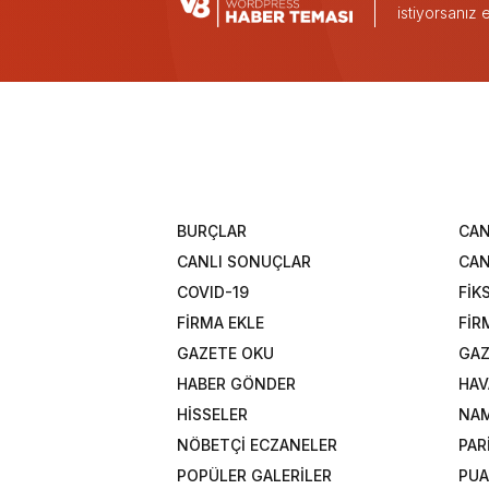
istiyorsanız
BURÇLAR
CAN
CANLI SONUÇLAR
CAN
COVID-19
FİK
FİRMA EKLE
FİR
GAZETE OKU
GAZ
HABER GÖNDER
HAV
HİSSELER
NAM
NÖBETÇİ ECZANELER
PAR
POPÜLER GALERİLER
PU