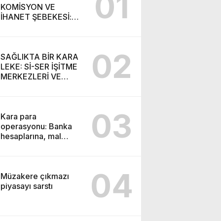
01
KOMİSYON VE
İHANET ŞEBEKESİ:
DR. NİHAT URUÇ VE
SEMİH İŞİTME
MERKEZİ’NİN SGK
02
VURGUNU!
SAĞLIKTA BİR KARA
LEKE: Sİ-SER İŞİTME
MERKEZLERİ VE
MODERN UMUT
TACİRLİĞİ
03
Kara para
operasyonu: Banka
hesaplarına, mal
varlıklarına el konuldu
04
Müzakere çıkmazı
piyasayı sarstı