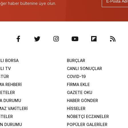
 eğer haber bültenine üye olun.
LI BORSA
BURÇLAR
LI TV
CANLI SONUÇLAR
STÜR
COVID-19
MA REHBERİ
FİRMA EKLE
ETELER
GAZETE OKU
A DURUMU
HABER GÖNDER
AZ VAKİTLERİ
HİSSELER
İTELER
NÖBETÇİ ECZANELER
AN DURUMU
POPÜLER GALERİLER