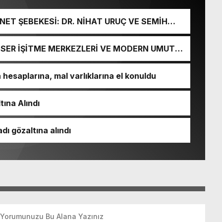
ET ŞEBEKESİ: DR. NİHAT URUÇ VE SEMİH
URGUNU!
İ-SER İŞİTME MERKEZLERİ VE MODERN UMUT
esaplarına, mal varlıklarına el konuldu
tına Alındı
dı gözaltına alındı