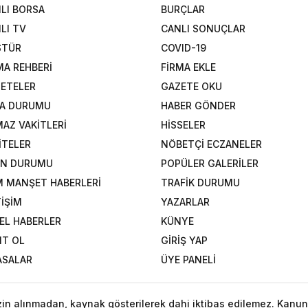
LI BORSA
BURÇLAR
LI TV
CANLI SONUÇLAR
STÜR
COVID-19
MA REHBERİ
FİRMA EKLE
ETELER
GAZETE OKU
A DURUMU
HABER GÖNDER
AZ VAKİTLERİ
HİSSELER
İTELER
NÖBETÇİ ECZANELER
AN DURUMU
POPÜLER GALERİLER
 MANŞET HABERLERİ
TRAFİK DURUMU
TİŞİM
YAZARLAR
EL HABERLER
KÜNYE
IT OL
GİRİŞ YAP
ASALAR
ÜYE PANELİ
izin alınmadan, kaynak gösterilerek dahi iktibas edilemez. Kanun