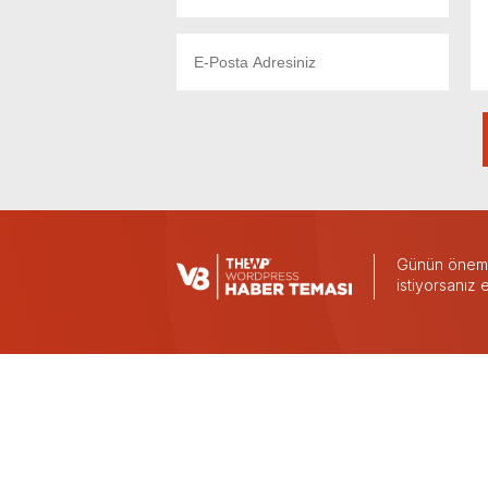
Günün önemli
istiyorsanız