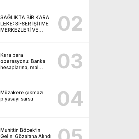
SEMİH İŞİTME
MERKEZİ’NİN SGK
02
VURGUNU!
SAĞLIKTA BİR KARA
LEKE: Sİ-SER İŞİTME
MERKEZLERİ VE
MODERN UMUT
TACİRLİĞİ
03
Kara para
operasyonu: Banka
hesaplarına, mal
varlıklarına el konuldu
04
Müzakere çıkmazı
piyasayı sarstı
05
Muhittin Böcek’in
Gelini Gözaltına Alındı