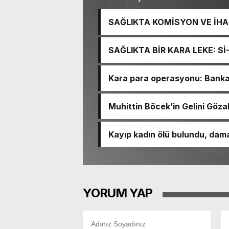
SAĞLIKTA KOMİSYON VE İHAN
İŞİTME MERKEZİ’NİN SGK V
SAĞLIKTA BİR KARA LEKE: S
TACİRLİĞİ
Kara para operasyonu: Banka h
Muhittin Böcek’in Gelini Gözal
Kayıp kadın ölü bulundu, dama
YORUM YAP