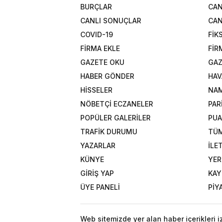
BURÇLAR
CAN
CANLI SONUÇLAR
CAN
COVID-19
FİK
FİRMA EKLE
FİR
GAZETE OKU
GAZ
HABER GÖNDER
HAV
HİSSELER
NAM
NÖBETÇİ ECZANELER
PAR
POPÜLER GALERİLER
PU
TRAFİK DURUMU
TÜM
YAZARLAR
İLE
KÜNYE
YER
GİRİŞ YAP
KAY
ÜYE PANELİ
PİY
Web sitemizde yer alan haber içerikleri 