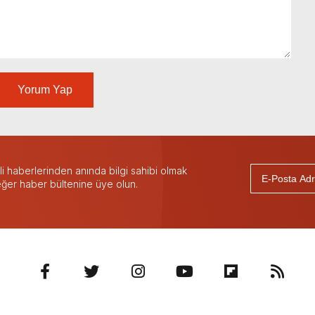
Yorum Yap
 haberlerinden anında bilgi sahibi olmak
 eğer haber bültenine üye olun.