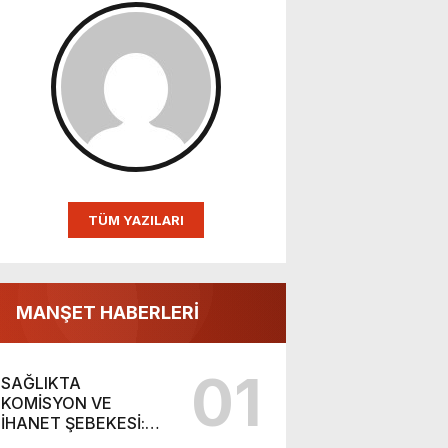
TÜM YAZILARI
MANŞET HABERLERİ
01
SAĞLIKTA
KOMİSYON VE
İHANET ŞEBEKESİ:
DR. NİHAT URUÇ VE