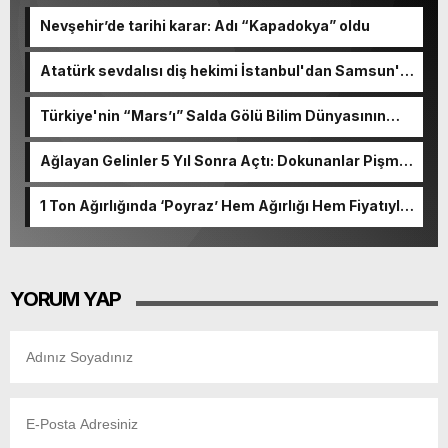
Nevşehir’de tarihi karar: Adı “Kapadokya” oldu
Atatürk sevdalısı diş hekimi İstanbul'dan Samsun'a
koşuyor
Türkiye'nin “Mars’ı” Salda Gölü Bilim Dünyasının
Radarında
Ağlayan Gelinler 5 Yıl Sonra Açtı: Dokunanlar Pişman
Oluyor
1 Ton Ağırlığında ‘Poyraz’ Hem Ağırlığı Hem Fiyatıyla
Ağızları Açık Bırakıyor
YORUM YAP