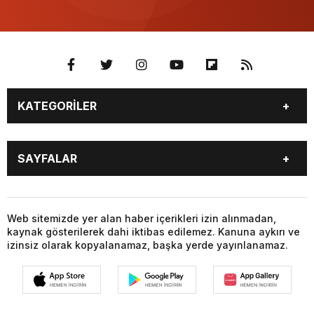
KATEGORİLER
BURÇLAR
CANLI BORSA
SAYFALAR
CANLI SONUÇLAR
CANLI TV
COVID-19
FİKSTÜR
BURÇLAR
CANLI BORSA
FİRMA EKLE
FİRMA REHBERİ
CANLI SONUÇLAR
CANLI TV
Web sitemizde yer alan haber içerikleri izin alınmadan,
GAZETE OKU
GAZETELER
kaynak gösterilerek dahi iktibas edilemez. Kanuna aykırı ve
COVID-19
FİKSTÜR
HABER GÖNDER
HAVA DURUMU
izinsiz olarak kopyalanamaz, başka yerde yayınlanamaz.
FİRMA EKLE
FİRMA REHBERİ
HİSSELER
NAMAZ VAKİTLERİ
GAZETE OKU
GAZETELER
NÖBETÇİ ECZANELER
PARİTELER
HABER GÖNDER
HAVA DURUMU
POPÜLER GALERİLER
PUAN DURUMU
HİSSELER
NAMAZ VAKİTLERİ