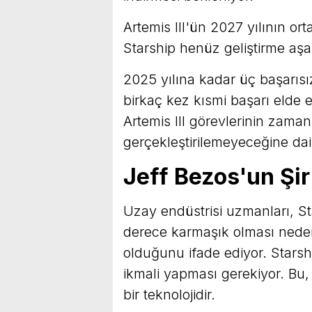
Artemis III'ün 2027 yılının or
Starship henüz geliştirme aşa
2025 yılına kadar üç başarısız
birkaç kez kısmi başarı elde e
Artemis III görevlerinin zaman
gerçekleştirilemeyeceğine dai
Jeff Bezos'un Şirk
Uzay endüstrisi uzmanları, Sta
derece karmaşık olması nedeni
olduğunu ifade ediyor. Stars
ikmali yapması gerekiyor. B
bir teknolojidir.