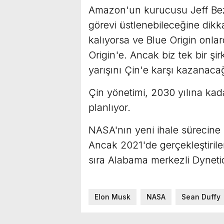
Amazon'un kurucusu Jeff Bezo
görevi üstlenebileceğine dik
kalıyorsa ve Blue Origin onla
Origin'e. Ancak biz tek bir şir
yarışını Çin'e karşı kazanacağ
Çin yönetimi, 2030 yılına kad
planlıyor.
NASA'nın yeni ihale sürecine h
Ancak 2021'de gerçekleştirile
sıra Alabama merkezli Dynetics
Elon Musk
NASA
Sean Duffy