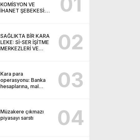
01
KOMİSYON VE
İHANET ŞEBEKESİ:
DR. NİHAT URUÇ VE
SEMİH İŞİTME
MERKEZİ’NİN SGK
02
VURGUNU!
SAĞLIKTA BİR KARA
LEKE: Sİ-SER İŞİTME
MERKEZLERİ VE
MODERN UMUT
TACİRLİĞİ
03
Kara para
operasyonu: Banka
hesaplarına, mal
varlıklarına el konuldu
04
Müzakere çıkmazı
piyasayı sarstı