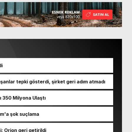
di
şanlar tepki gösterdi, şirket geri adım atmadı
ı 350 Milyona Ulaştı
am'a şok suçlama
: Orion geri getirildi