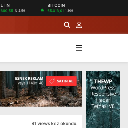
LTIN
BITCOIN
İĞİ
.660,55
65.018,01
% 2,59
1.309
şladı
MERKEZİ’NİN SGK
91 views kez okundu.