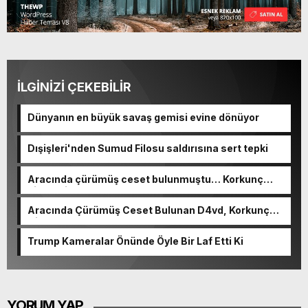
İLGİNİZİ ÇEKEBİLİR
Dünyanın en büyük savaş gemisi evine dönüyor
Dışişleri'nden Sumud Filosu saldırısına sert tepki
Aracında çürümüş ceset bulunmuştu… Korkunç
cinayetin detayları ortaya çıktı
Aracında Çürümüş Ceset Bulunan D4vd, Korkunç
Cinayetle Yargılanıyor
Trump Kameralar Önünde Öyle Bir Laf Etti Ki
YORUM YAP