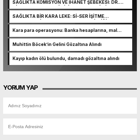
SAĞLIKTA KOMİSYON VE İHANET ŞEBEKESİ: DR.
NİHAT URUÇ VE SEMİH İŞİTME MERKEZİ’NİN SGK
VURGUNU!
SAĞLIKTA BİR KARA LEKE: Sİ-SER İŞİTME
MERKEZLERİ VE MODERN UMUT TACİRLİĞİ
Kara para operasyonu: Banka hesaplarına, mal
varlıklarına el konuldu
Muhittin Böcek’in Gelini Gözaltına Alındı
Kayıp kadın ölü bulundu, damadı gözaltına alındı
YORUM YAP