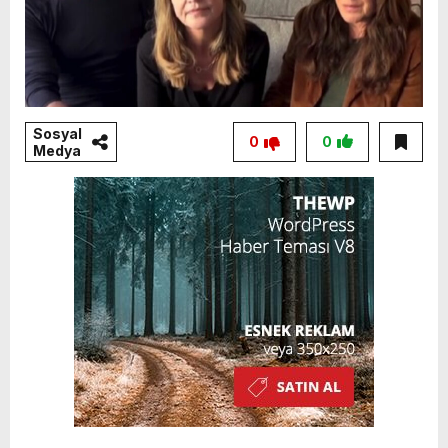
Sosyal
0
0
Medya