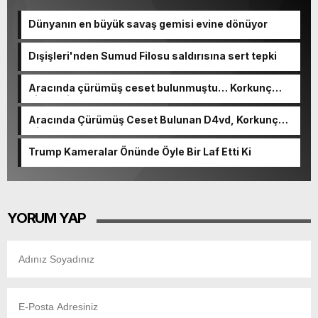
Dünyanın en büyük savaş gemisi evine dönüyor
Dışişleri'nden Sumud Filosu saldırısına sert tepki
Aracında çürümüş ceset bulunmuştu… Korkunç
cinayetin detayları ortaya çıktı
Aracında Çürümüş Ceset Bulunan D4vd, Korkunç
Cinayetle Yargılanıyor
Trump Kameralar Önünde Öyle Bir Laf Etti Ki
YORUM YAP