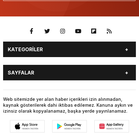
KATEGORİLER
BURÇLAR
CANLI BORSA
SAYFALAR
CANLI SONUÇLAR
CANLI TV
COVID-19
FİKSTÜR
BURÇLAR
CANLI BORSA
FİRMA EKLE
FİRMA REHBERİ
CANLI SONUÇLAR
CANLI TV
Web sitemizde yer alan haber içerikleri izin alınmadan,
GAZETE OKU
GAZETELER
kaynak gösterilerek dahi iktibas edilemez. Kanuna aykırı ve
COVID-19
FİKSTÜR
HABER GÖNDER
HAVA DURUMU
izinsiz olarak kopyalanamaz, başka yerde yayınlanamaz.
FİRMA EKLE
FİRMA REHBERİ
HİSSELER
NAMAZ VAKİTLERİ
GAZETE OKU
GAZETELER
NÖBETÇİ ECZANELER
PARİTELER
HABER GÖNDER
HAVA DURUMU
POPÜLER GALERİLER
PUAN DURUMU