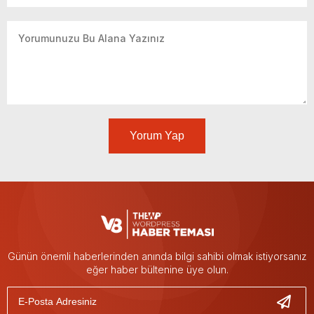
Yorum Yap
Günün önemli haberlerinden anında bilgi sahibi olmak istiyorsanız
eğer haber bültenine üye olun.