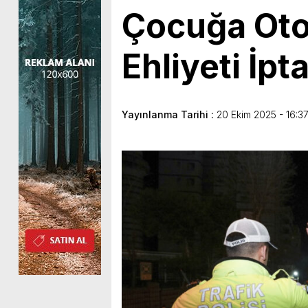
Çocuğa Otob
Ehliyeti İpta
Yayınlanma Tarihi :
20 Ekim 2025 - 16:3