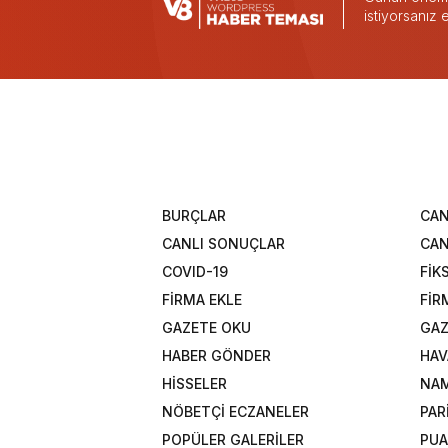
istiyorsanız
BURÇLAR
CAN
CANLI SONUÇLAR
CAN
COVID-19
FİK
FİRMA EKLE
FİR
GAZETE OKU
GAZ
HABER GÖNDER
HAV
HİSSELER
NAM
NÖBETÇİ ECZANELER
PAR
POPÜLER GALERİLER
PU