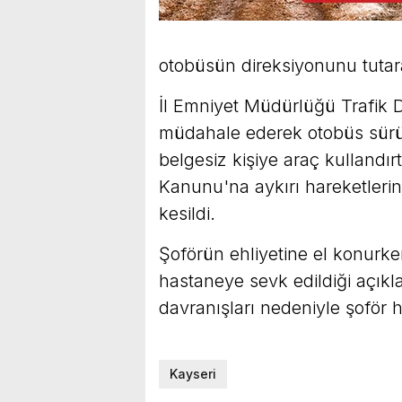
otobüsün direksiyonunu tutarak
İl Emniyet Müdürlüğü Trafik 
müdahale ederek otobüs sürüc
belgesiz kişiye araç kullandı
Kanunu'na aykırı hareketlerin
kesildi.
Şoförün ehliyetine el konurken
hastaneye sevk edildiği açık
davranışları nedeniyle şoför h
Kayseri