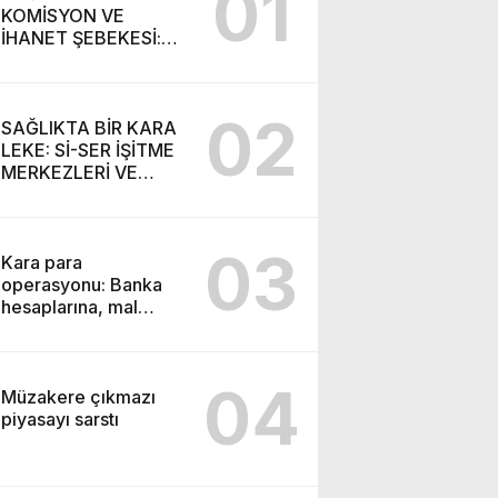
01
KOMİSYON VE
İHANET ŞEBEKESİ:
DR. NİHAT URUÇ VE
SEMİH İŞİTME
MERKEZİ’NİN SGK
02
VURGUNU!
SAĞLIKTA BİR KARA
LEKE: Sİ-SER İŞİTME
MERKEZLERİ VE
MODERN UMUT
TACİRLİĞİ
03
Kara para
operasyonu: Banka
hesaplarına, mal
varlıklarına el konuldu
04
Müzakere çıkmazı
piyasayı sarstı