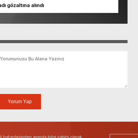
dı gözaltına alındı
Yorum Yap
 haberlerinden anında bilgi sahibi olmak