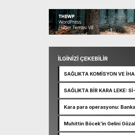
İLGİNİZİ ÇEKEBİLİR
SAĞLIKTA KOMİSYON VE İHAN
İŞİTME MERKEZİ’NİN SGK V
SAĞLIKTA BİR KARA LEKE: S
TACİRLİĞİ
Kara para operasyonu: Banka h
Muhittin Böcek’in Gelini Gözal