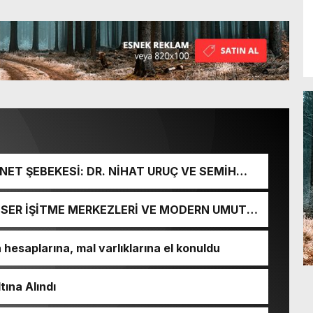
ET ŞEBEKESİ: DR. NİHAT URUÇ VE SEMİH
URGUNU!
İ-SER İŞİTME MERKEZLERİ VE MODERN UMUT
esaplarına, mal varlıklarına el konuldu
tına Alındı