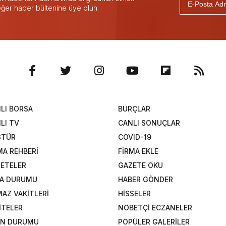
 eğer haber bültenine üye olun.
LI BORSA
BURÇLAR
LI TV
CANLI SONUÇLAR
STÜR
COVID-19
MA REHBERİ
FİRMA EKLE
ETELER
GAZETE OKU
A DURUMU
HABER GÖNDER
AZ VAKİTLERİ
HİSSELER
İTELER
NÖBETÇİ ECZANELER
AN DURUMU
POPÜLER GALERİLER