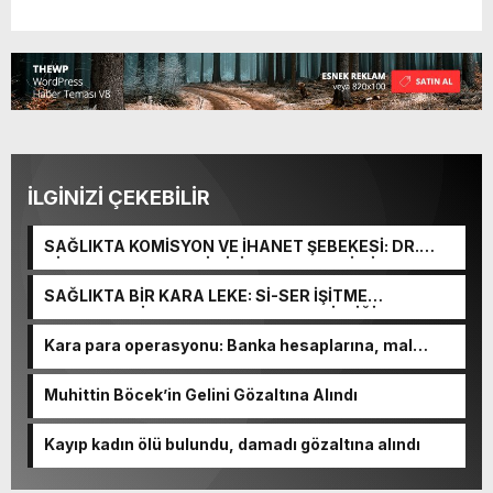
İLGİNİZİ ÇEKEBİLİR
SAĞLIKTA KOMİSYON VE İHANET ŞEBEKESİ: DR.
NİHAT URUÇ VE SEMİH İŞİTME MERKEZİ’NİN SGK
VURGUNU!
SAĞLIKTA BİR KARA LEKE: Sİ-SER İŞİTME
MERKEZLERİ VE MODERN UMUT TACİRLİĞİ
Kara para operasyonu: Banka hesaplarına, mal
varlıklarına el konuldu
Muhittin Böcek’in Gelini Gözaltına Alındı
Kayıp kadın ölü bulundu, damadı gözaltına alındı