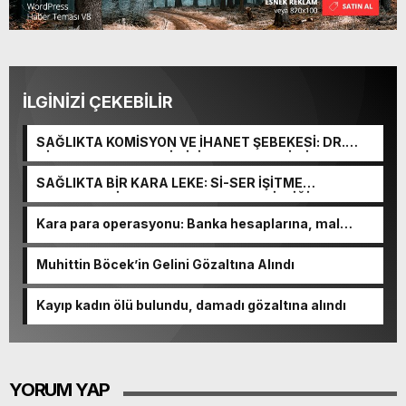
İLGİNİZİ ÇEKEBİLİR
SAĞLIKTA KOMİSYON VE İHANET ŞEBEKESİ: DR.
NİHAT URUÇ VE SEMİH İŞİTME MERKEZİ’NİN SGK
VURGUNU!
SAĞLIKTA BİR KARA LEKE: Sİ-SER İŞİTME
MERKEZLERİ VE MODERN UMUT TACİRLİĞİ
Kara para operasyonu: Banka hesaplarına, mal
varlıklarına el konuldu
Muhittin Böcek’in Gelini Gözaltına Alındı
Kayıp kadın ölü bulundu, damadı gözaltına alındı
YORUM YAP