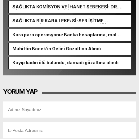
SAĞLIKTA KOMİSYON VE İHANET ŞEBEKESİ: DR.
NİHAT URUÇ VE SEMİH İŞİTME MERKEZİ’NİN SGK
VURGUNU!
SAĞLIKTA BİR KARA LEKE: Sİ-SER İŞİTME
MERKEZLERİ VE MODERN UMUT TACİRLİĞİ
Kara para operasyonu: Banka hesaplarına, mal
varlıklarına el konuldu
Muhittin Böcek’in Gelini Gözaltına Alındı
Kayıp kadın ölü bulundu, damadı gözaltına alındı
YORUM YAP