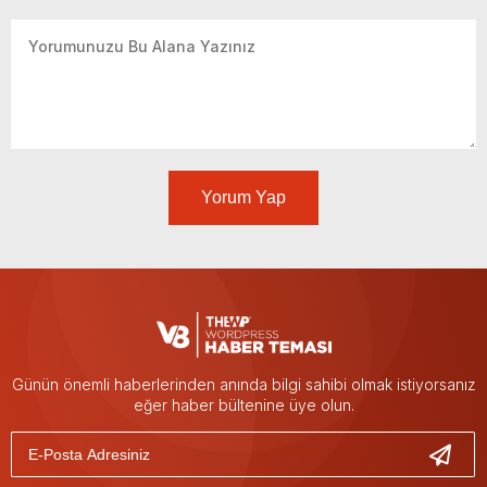
Yorum Yap
Günün önemli haberlerinden anında bilgi sahibi olmak istiyorsanız
eğer haber bültenine üye olun.