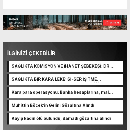
İLGİNİZİ ÇEKEBİLİR
SAĞLIKTA KOMİSYON VE İHANET ŞEBEKESİ: DR.
NİHAT URUÇ VE SEMİH İŞİTME MERKEZİ’NİN SGK
VURGUNU!
SAĞLIKTA BİR KARA LEKE: Sİ-SER İŞİTME
MERKEZLERİ VE MODERN UMUT TACİRLİĞİ
Kara para operasyonu: Banka hesaplarına, mal
varlıklarına el konuldu
Muhittin Böcek’in Gelini Gözaltına Alındı
Kayıp kadın ölü bulundu, damadı gözaltına alındı