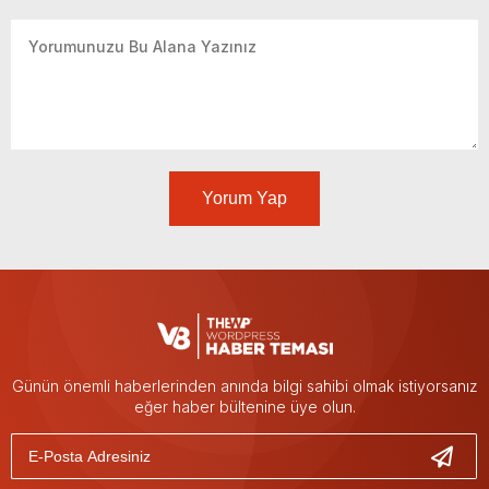
Yorum Yap
Günün önemli haberlerinden anında bilgi sahibi olmak istiyorsanız
eğer haber bültenine üye olun.