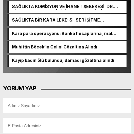
SAĞLIKTA KOMİSYON VE İHANET ŞEBEKESİ: DR.
NİHAT URUÇ VE SEMİH İŞİTME MERKEZİ’NİN SGK
VURGUNU!
SAĞLIKTA BİR KARA LEKE: Sİ-SER İŞİTME
MERKEZLERİ VE MODERN UMUT TACİRLİĞİ
Kara para operasyonu: Banka hesaplarına, mal
varlıklarına el konuldu
Muhittin Böcek’in Gelini Gözaltına Alındı
Kayıp kadın ölü bulundu, damadı gözaltına alındı
YORUM YAP