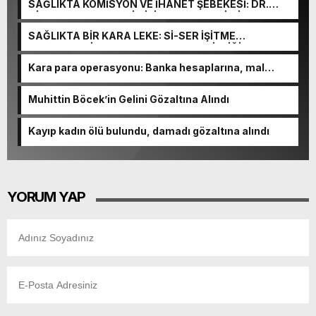
SAĞLIKTA KOMİSYON VE İHANET ŞEBEKESİ: DR.
NİHAT URUÇ VE SEMİH İŞİTME MERKEZİ’NİN SGK
VURGUNU!
SAĞLIKTA BİR KARA LEKE: Sİ-SER İŞİTME
MERKEZLERİ VE MODERN UMUT TACİRLİĞİ
Kara para operasyonu: Banka hesaplarına, mal
varlıklarına el konuldu
Muhittin Böcek’in Gelini Gözaltına Alındı
Kayıp kadın ölü bulundu, damadı gözaltına alındı
YORUM YAP