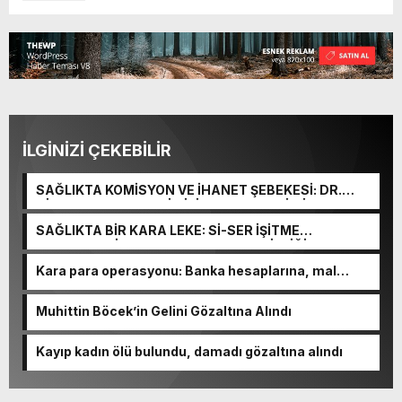
İLGİNİZİ ÇEKEBİLİR
SAĞLIKTA KOMİSYON VE İHANET ŞEBEKESİ: DR.
NİHAT URUÇ VE SEMİH İŞİTME MERKEZİ’NİN SGK
VURGUNU!
SAĞLIKTA BİR KARA LEKE: Sİ-SER İŞİTME
MERKEZLERİ VE MODERN UMUT TACİRLİĞİ
Kara para operasyonu: Banka hesaplarına, mal
varlıklarına el konuldu
Muhittin Böcek’in Gelini Gözaltına Alındı
Kayıp kadın ölü bulundu, damadı gözaltına alındı