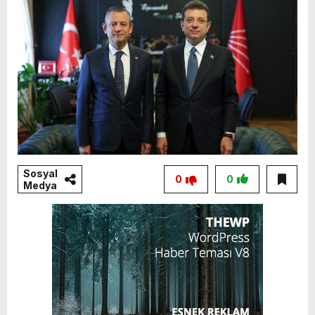
Sosyal
0
0
Medya