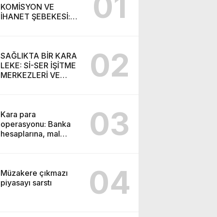
01
KOMİSYON VE
İHANET ŞEBEKESİ:
DR. NİHAT URUÇ VE
SEMİH İŞİTME
MERKEZİ’NİN SGK
02
VURGUNU!
SAĞLIKTA BİR KARA
LEKE: Sİ-SER İŞİTME
MERKEZLERİ VE
MODERN UMUT
TACİRLİĞİ
03
Kara para
operasyonu: Banka
hesaplarına, mal
varlıklarına el konuldu
04
Müzakere çıkmazı
piyasayı sarstı