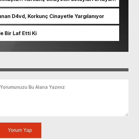
nan D4vd, Korkunç Cinayetle Yargılanıyor
Bir Laf Etti Ki
Yorum Yap