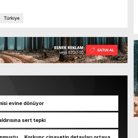
Türkiye
isi evine dönüyor
ldırısına sert tepki
nmuştu… Korkunç cinayetin detayları ortaya