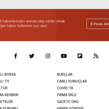
 haberlerinden anında bilgi sahibi olmak
 eğer haber bültenine üye olun.
LI BORSA
BURÇLAR
LI TV
CANLI SONUÇLAR
STÜR
COVID-19
MA REHBERİ
FİRMA EKLE
ETELER
GAZETE OKU
A DURUMU
HABER GÖNDER