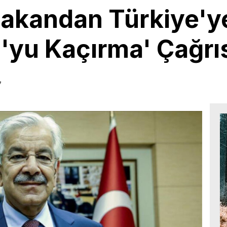
Bakandan Türkiye'y
'yu Kaçırma' Çağrı
7