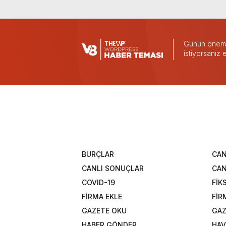
Günün önemli
istiyorsanız
BURÇLAR
CAN
CANLI SONUÇLAR
CAN
COVID-19
FİK
FİRMA EKLE
FİR
GAZETE OKU
GAZ
HABER GÖNDER
HAV