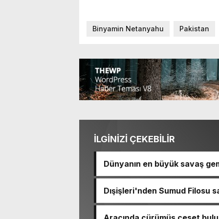
Binyamin Netanyahu
Pakistan
İLGİNİZİ ÇEKEBİLİR
Dünyanın en büyük savaş gem
Dışişleri'nden Sumud Filosu sa
Aracında çürümüş ceset bulu