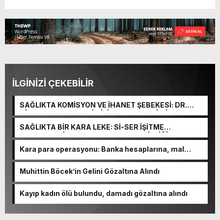
İLGİNİZİ ÇEKEBİLİR
SAĞLIKTA KOMİSYON VE İHANET ŞEBEKESİ: DR.
NİHAT URUÇ VE SEMİH İŞİTME MERKEZİ’NİN SGK
VURGUNU!
SAĞLIKTA BİR KARA LEKE: Sİ-SER İŞİTME
MERKEZLERİ VE MODERN UMUT TACİRLİĞİ
Kara para operasyonu: Banka hesaplarına, mal
varlıklarına el konuldu
Muhittin Böcek’in Gelini Gözaltına Alındı
Kayıp kadın ölü bulundu, damadı gözaltına alındı