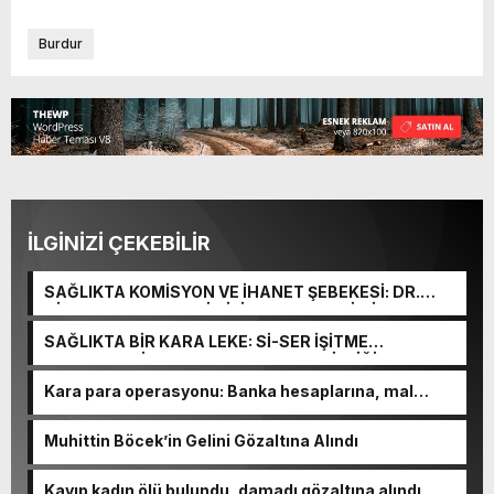
Burdur
İLGİNİZİ ÇEKEBİLİR
SAĞLIKTA KOMİSYON VE İHANET ŞEBEKESİ: DR.
NİHAT URUÇ VE SEMİH İŞİTME MERKEZİ’NİN SGK
VURGUNU!
SAĞLIKTA BİR KARA LEKE: Sİ-SER İŞİTME
MERKEZLERİ VE MODERN UMUT TACİRLİĞİ
Kara para operasyonu: Banka hesaplarına, mal
varlıklarına el konuldu
Muhittin Böcek’in Gelini Gözaltına Alındı
Kayıp kadın ölü bulundu, damadı gözaltına alındı