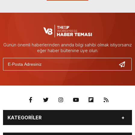
Günün önemli haberlerinden anında bilgi sahibi olmak istiyorsanız
eğer haber bültenine üye olun.
KATEGORİLER
BURÇLAR
CANLI BORSA