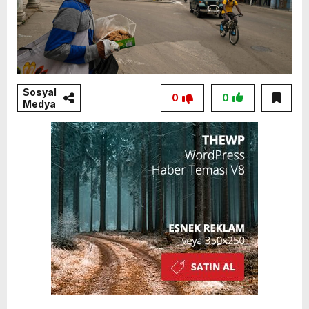
Sosyal
0
0
Medya