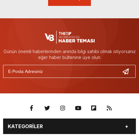
Günün önemli haberlerinden anında bilgi sahibi olmak istiyorsanız
eğer haber bültenine üye olun.
KATEGORİLER