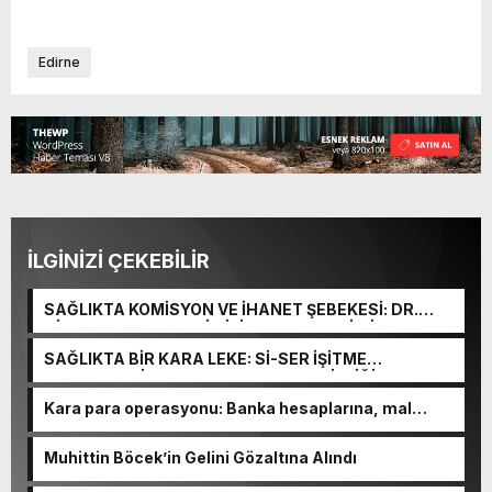
Edirne
İLGİNİZİ ÇEKEBİLİR
SAĞLIKTA KOMİSYON VE İHANET ŞEBEKESİ: DR.
NİHAT URUÇ VE SEMİH İŞİTME MERKEZİ’NİN SGK
VURGUNU!
SAĞLIKTA BİR KARA LEKE: Sİ-SER İŞİTME
MERKEZLERİ VE MODERN UMUT TACİRLİĞİ
Kara para operasyonu: Banka hesaplarına, mal
varlıklarına el konuldu
Muhittin Böcek’in Gelini Gözaltına Alındı