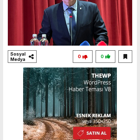
Sosyal
0
0
Medya