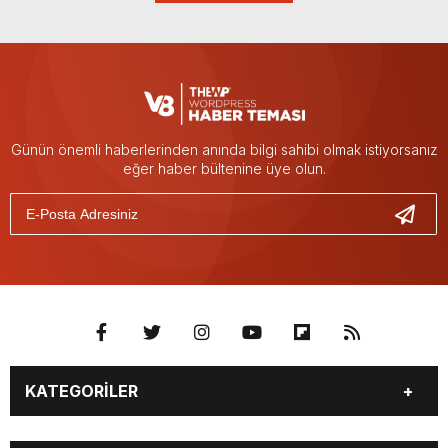
Günün önemli haberlerinden anında bilgi sahibi olmak istiyorsanız
eğer haber bültenine üye olun.
KATEGORİLER
BURÇLAR
CANLI BORSA