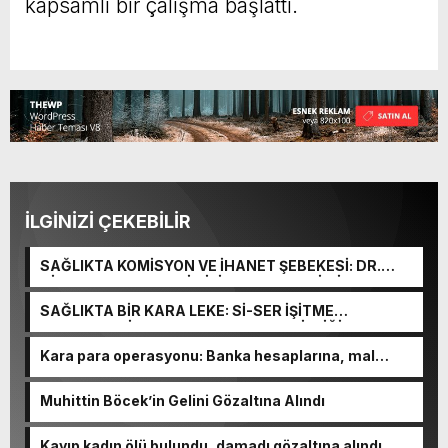
kapsamlı bir çalışma başlattı.
İLGİNİZİ ÇEKEBİLİR
SAĞLIKTA KOMİSYON VE İHANET ŞEBEKESİ: DR.
NİHAT URUÇ VE SEMİH İŞİTME MERKEZİ’NİN SGK
VURGUNU!
SAĞLIKTA BİR KARA LEKE: Sİ-SER İŞİTME
MERKEZLERİ VE MODERN UMUT TACİRLİĞİ
Kara para operasyonu: Banka hesaplarına, mal
varlıklarına el konuldu
Muhittin Böcek’in Gelini Gözaltına Alındı
Kayıp kadın ölü bulundu, damadı gözaltına alındı