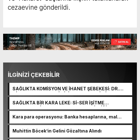
cezaevine gönderildi.
İLGİNİZİ ÇEKEBİLİR
SAĞLIKTA KOMİSYON VE İHANET ŞEBEKESİ: DR.
NİHAT URUÇ VE SEMİH İŞİTME MERKEZİ’NİN SGK
VURGUNU!
SAĞLIKTA BİR KARA LEKE: Sİ-SER İŞİTME
MERKEZLERİ VE MODERN UMUT TACİRLİĞİ
Kara para operasyonu: Banka hesaplarına, mal
varlıklarına el konuldu
Muhittin Böcek’in Gelini Gözaltına Alındı