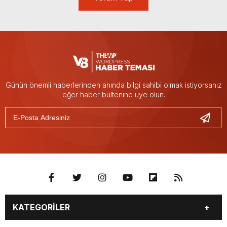
Günün önemli haberlerinden anında bilgi sahibi olmak istiyorsanız
eğer haber bültenine üye olun.
KATEGORİLER