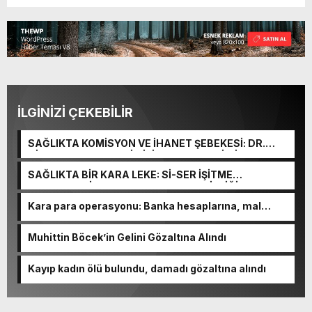
İLGİNİZİ ÇEKEBİLİR
SAĞLIKTA KOMİSYON VE İHANET ŞEBEKESİ: DR.
NİHAT URUÇ VE SEMİH İŞİTME MERKEZİ’NİN SGK
VURGUNU!
SAĞLIKTA BİR KARA LEKE: Sİ-SER İŞİTME
MERKEZLERİ VE MODERN UMUT TACİRLİĞİ
Kara para operasyonu: Banka hesaplarına, mal
varlıklarına el konuldu
Muhittin Böcek’in Gelini Gözaltına Alındı
Kayıp kadın ölü bulundu, damadı gözaltına alındı