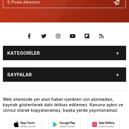
KATEGORİLER
BURÇLAR
CANLI BORSA
SAYFALAR
CANLI SONUÇLAR
CANLI TV
COVID-19
FİKSTÜR
BURÇLAR
CANLI BORSA
FİRMA EKLE
FİRMA REHBERİ
CANLI SONUÇLAR
CANLI TV
Web sitemizde yer alan haber içerikleri izin alınmadan,
GAZETE OKU
GAZETELER
kaynak gösterilerek dahi iktibas edilemez. Kanuna aykırı ve
COVID-19
FİKSTÜR
HABER GÖNDER
HAVA DURUMU
izinsiz olarak kopyalanamaz, başka yerde yayınlanamaz.
FİRMA EKLE
FİRMA REHBERİ
HİSSELER
NAMAZ VAKİTLERİ
GAZETE OKU
GAZETELER
NÖBETÇİ ECZANELER
PARİTELER