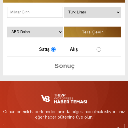
Satış
Alış
Günün önemli haberlerinden anında bilgi sahibi olmak istiyorsanız
eğer haber bültenine üye olun.