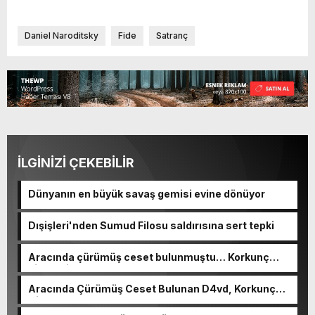
Daniel Naroditsky
Fide
Satranç
İLGİNİZİ ÇEKEBİLİR
Dünyanın en büyük savaş gemisi evine dönüyor
Dışişleri'nden Sumud Filosu saldırısına sert tepki
Aracında çürümüş ceset bulunmuştu… Korkunç
cinayetin detayları ortaya çıktı
Aracında Çürümüş Ceset Bulunan D4vd, Korkunç
Cinayetle Yargılanıyor