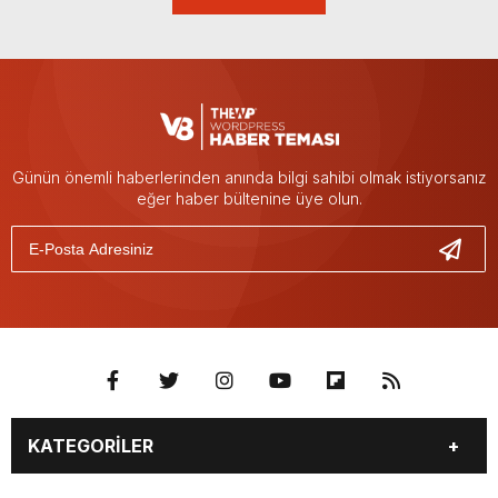
Günün önemli haberlerinden anında bilgi sahibi olmak istiyorsanız
eğer haber bültenine üye olun.
KATEGORİLER