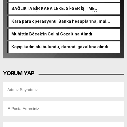
NİHAT URUÇ VE SEMİH İŞİTME MERKEZİ’NİN SGK
VURGUNU!
SAĞLIKTA BİR KARA LEKE: Sİ-SER İŞİTME
MERKEZLERİ VE MODERN UMUT TACİRLİĞİ
Kara para operasyonu: Banka hesaplarına, mal
varlıklarına el konuldu
Muhittin Böcek’in Gelini Gözaltına Alındı
Kayıp kadın ölü bulundu, damadı gözaltına alındı
YORUM YAP