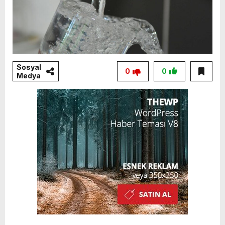
Sosyal
0
0
Medya