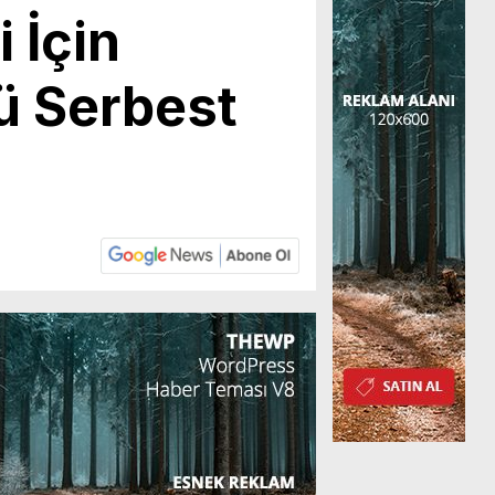
 İçin
ü Serbest