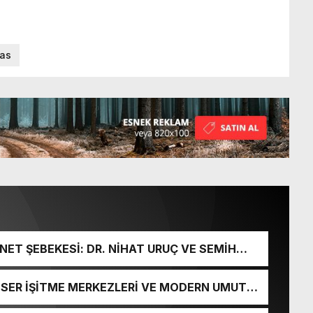
vas
ET ŞEBEKESİ: DR. NİHAT URUÇ VE SEMİH
URGUNU!
İ-SER İŞİTME MERKEZLERİ VE MODERN UMUT