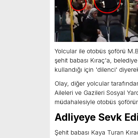
Yolcular ile otobüs şoförü M.B
şehit babası Kıraç'a, belediye 
kullandığı için 'dilenci' diyere
Olay, diğer yolcular tarafında
Aileleri ve Gazileri Sosyal 
müdahalesiyle otobüs şoförünü
Adliyeye Sevk Edi
Şehit babası Kaya Turan Kıraç 