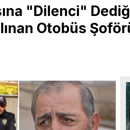
ına "Dilenci" Dediği
lınan Otobüs Şoför