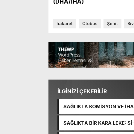
(DHA/İHA)
hakaret
Otobüs
Şehit
Si
İLGİNİZİ ÇEKEBİLİR
SAĞLIKTA KOMİSYON VE İHAN
İŞİTME MERKEZİ’NİN SGK V
SAĞLIKTA BİR KARA LEKE: S
TACİRLİĞİ