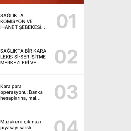
01
SAĞLIKTA
KOMİSYON VE
İHANET ŞEBEKESİ:
DR. NİHAT URUÇ VE
SEMİH İŞİTME
MERKEZİ’NİN SGK
02
VURGUNU!
SAĞLIKTA BİR KARA
LEKE: Sİ-SER İŞİTME
MERKEZLERİ VE
MODERN UMUT
TACİRLİĞİ
03
Kara para
operasyonu: Banka
hesaplarına, mal
varlıklarına el konuldu
04
Müzakere çıkmazı
piyasayı sarstı