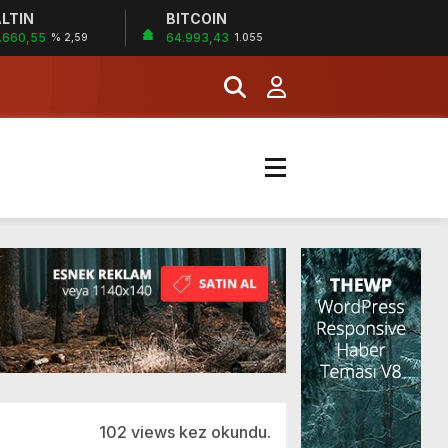
LTIN
BITCOIN
İĞİ
.660,55
64.993,43
% 2,59
1.055
şladı
MERKEZİ’NİN SGK
102 views kez okundu.