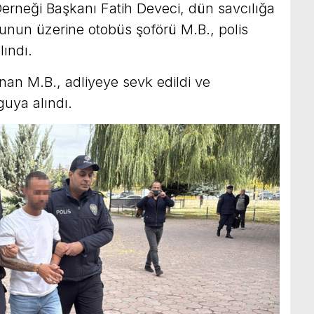
rneği Başkanı Fatih Deveci, dün savcılığa
nun üzerine otobüs şoförü M.B., polis
lındı.
nan M.B., adliyeye sevk edildi ve
guya alındı.