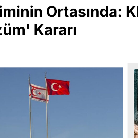
iminin Ortasında: K
züm' Kararı