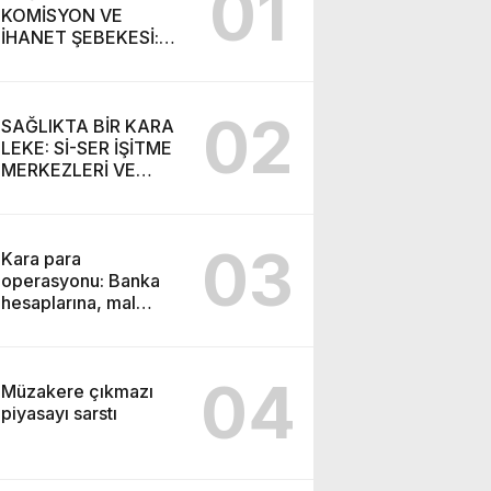
01
KOMİSYON VE
İHANET ŞEBEKESİ:
DR. NİHAT URUÇ VE
SEMİH İŞİTME
MERKEZİ’NİN SGK
02
VURGUNU!
SAĞLIKTA BİR KARA
LEKE: Sİ-SER İŞİTME
MERKEZLERİ VE
MODERN UMUT
TACİRLİĞİ
03
Kara para
operasyonu: Banka
hesaplarına, mal
varlıklarına el konuldu
04
Müzakere çıkmazı
piyasayı sarstı