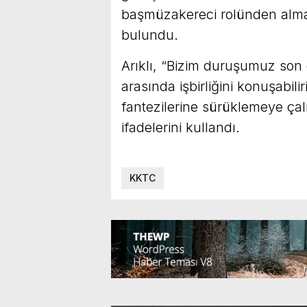
başmüzakereci rolünden almak
bulundu.
Arıklı, “Bizim duruşumuz son d
arasında işbirliğini konuşabili
fantezilerine sürüklemeye çalı
ifadelerini kullandı.
KKTC