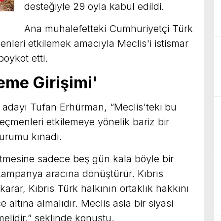
desteğiyle 29 oyla kabul edildi.
Ana muhalefetteki Cumhuriyetçi Türk
enleri etkilemek amacıyla Meclis'i istismar
oykot etti.
eme Girişimi'
adayı Tufan Erhürman, “Meclis'teki bu
eçmenleri etkilemeye yönelik bariz bir
durumu kınadı.
tmesine sadece beş gün kala böyle bir
r kampanya aracına dönüştürür. Kıbrıs
 karar, Kıbrıs Türk halkının ortaklık hakkını
altına almalıdır. Meclis asla bir siyasi
elidir.” şeklinde konuştu.