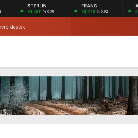
 İHANET ŞEBEKESİ: DR. NİHAT URUÇ VE SEMİH İŞİTME 
STERLIN
FRANG
A
64,4811
59,1179
6
2
% 0.38
% 0.82
KE: Sİ-SER İŞİTME MERKEZLERİ VE MODERN UMUT TACİRL
avro destek
si romatizmayı tedavi ettiği iddasıyla kaplan idrarı satmaya ba
zayda mahsur kalan astronotları dünyaya döndürecek
Bitcoin’e yatırım yapacak
: Mona Lisa taşınıyor
o kent merkezinde protesto düzenledi
u göçmenler Guantanamo’da tutulacak
ez’e rüşvet almaktan 11 yıl hapis cezası verildi
 İHANET ŞEBEKESİ: DR. NİHAT URUÇ VE SEMİH İŞİTME 