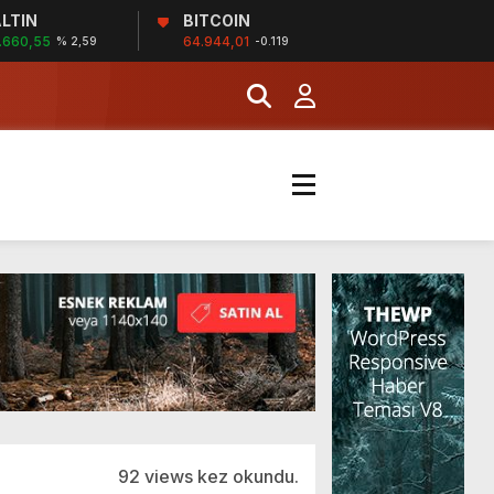
MERKEZİ’NİN SGK
LTIN
BITCOIN
.660,55
64.944,01
% 2,59
-0.119
İĞİ
şladı
MERKEZİ’NİN SGK
92 views kez okundu.