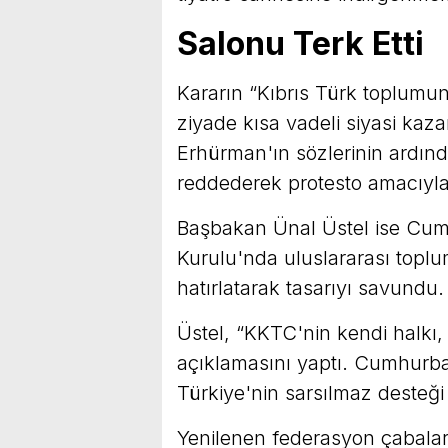
Salonu Terk Etti
Kararın “Kıbrıs Türk toplumun
ziyade kısa vadeli siyasi kaz
Erhürman'ın sözlerinin ardınd
reddederek protesto amacıyla 
Başbakan Ünal Üstel ise Cu
Kurulu'nda uluslararası toplu
hatırlatarak tasarıyı savundu.
Üstel, “KKTC'nin kendi halkı, 
açıklamasını yaptı. Cumhurb
Türkiye'nin sarsılmaz desteği
Yenilenen federasyon çabaların