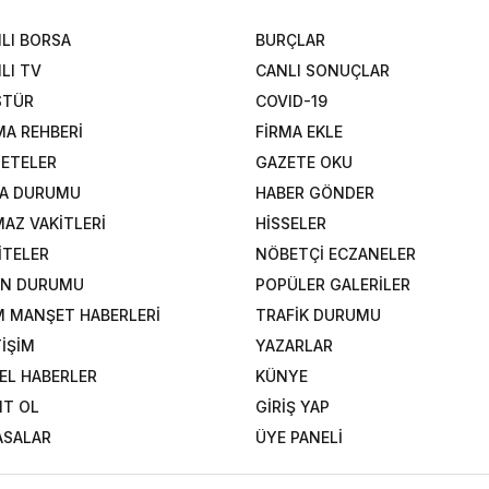
LI BORSA
BURÇLAR
LI TV
CANLI SONUÇLAR
STÜR
COVID-19
MA REHBERİ
FİRMA EKLE
ETELER
GAZETE OKU
A DURUMU
HABER GÖNDER
AZ VAKİTLERİ
HİSSELER
İTELER
NÖBETÇİ ECZANELER
AN DURUMU
POPÜLER GALERİLER
 MANŞET HABERLERİ
TRAFİK DURUMU
TİŞİM
YAZARLAR
EL HABERLER
KÜNYE
IT OL
GİRİŞ YAP
ASALAR
ÜYE PANELİ