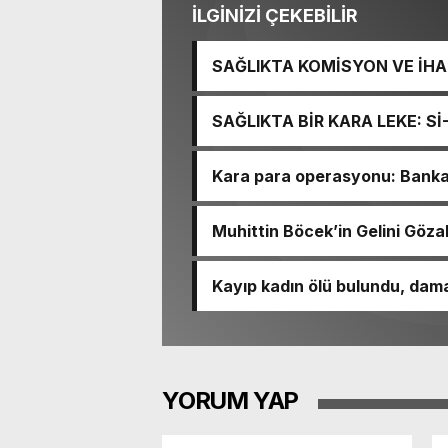
İLGİNİZİ ÇEKEBİLİR
SAĞLIKTA KOMİSYON VE İHAN
İŞİTME MERKEZİ’NİN SGK V
SAĞLIKTA BİR KARA LEKE: S
TACİRLİĞİ
Kara para operasyonu: Banka h
Muhittin Böcek’in Gelini Gözal
Kayıp kadın ölü bulundu, dama
YORUM YAP