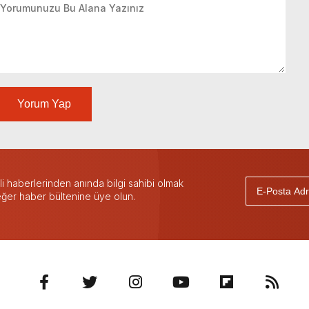
Yorum Yap
 haberlerinden anında bilgi sahibi olmak
 eğer haber bültenine üye olun.