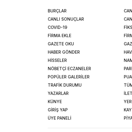
BURÇLAR
CAN
CANLI SONUÇLAR
CAN
COVID-19
FİK
FİRMA EKLE
FİR
GAZETE OKU
GAZ
HABER GÖNDER
HAV
HİSSELER
NAM
NÖBETÇİ ECZANELER
PAR
POPÜLER GALERİLER
PU
TRAFİK DURUMU
TÜM
YAZARLAR
İLE
KÜNYE
YER
GİRİŞ YAP
KAY
ÜYE PANELİ
PİY