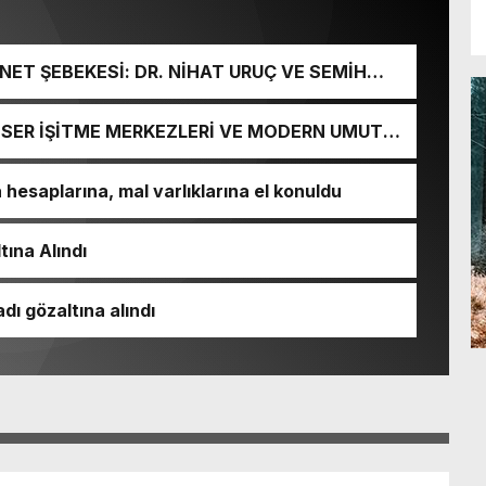
ET ŞEBEKESİ: DR. NİHAT URUÇ VE SEMİH
URGUNU!
İ-SER İŞİTME MERKEZLERİ VE MODERN UMUT
esaplarına, mal varlıklarına el konuldu
tına Alındı
dı gözaltına alındı