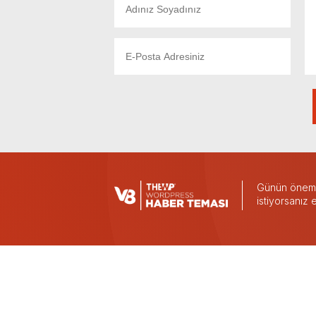
Günün önemli
istiyorsanız