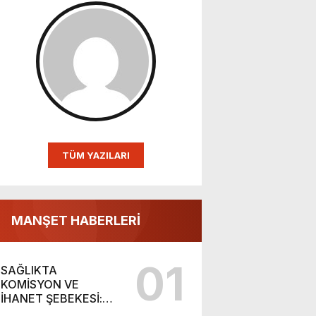
TÜM YAZILARI
MANŞET HABERLERİ
01
SAĞLIKTA
KOMİSYON VE
İHANET ŞEBEKESİ:
DR. NİHAT URUÇ VE