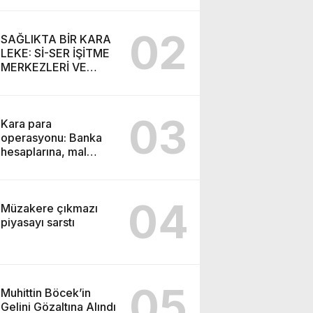
SEMİH İŞİTME
MERKEZİ’NİN SGK
02
VURGUNU!
SAĞLIKTA BİR KARA
LEKE: Sİ-SER İŞİTME
MERKEZLERİ VE
MODERN UMUT
TACİRLİĞİ
03
Kara para
operasyonu: Banka
hesaplarına, mal
varlıklarına el konuldu
04
Müzakere çıkmazı
piyasayı sarstı
05
Muhittin Böcek’in
Gelini Gözaltına Alındı