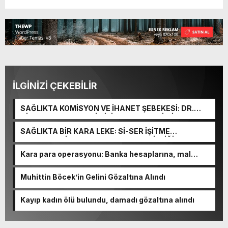
İLGİNİZİ ÇEKEBİLİR
SAĞLIKTA KOMİSYON VE İHANET ŞEBEKESİ: DR.
NİHAT URUÇ VE SEMİH İŞİTME MERKEZİ’NİN SGK
VURGUNU!
SAĞLIKTA BİR KARA LEKE: Sİ-SER İŞİTME
MERKEZLERİ VE MODERN UMUT TACİRLİĞİ
Kara para operasyonu: Banka hesaplarına, mal
varlıklarına el konuldu
Muhittin Böcek’in Gelini Gözaltına Alındı
Kayıp kadın ölü bulundu, damadı gözaltına alındı