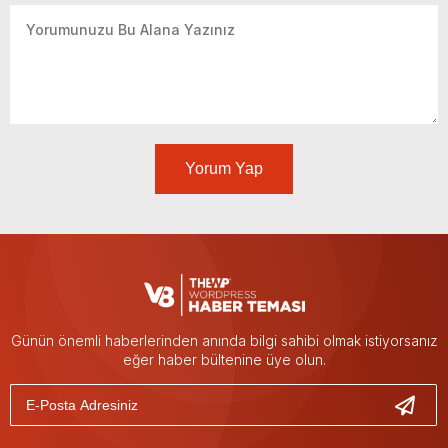
Yorum Yap
Günün önemli haberlerinden anında bilgi sahibi olmak istiyorsanız
eğer haber bültenine üye olun.