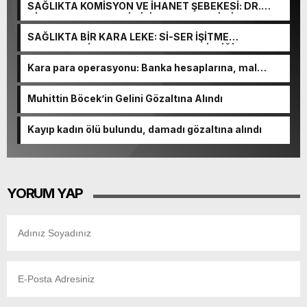
SAĞLIKTA KOMİSYON VE İHANET ŞEBEKESİ: DR.
NİHAT URUÇ VE SEMİH İŞİTME MERKEZİ’NİN SGK
VURGUNU!
SAĞLIKTA BİR KARA LEKE: Sİ-SER İŞİTME
MERKEZLERİ VE MODERN UMUT TACİRLİĞİ
Kara para operasyonu: Banka hesaplarına, mal
varlıklarına el konuldu
Muhittin Böcek’in Gelini Gözaltına Alındı
Kayıp kadın ölü bulundu, damadı gözaltına alındı
YORUM YAP