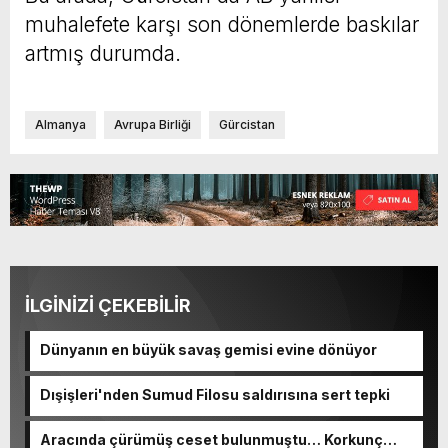
muhalefete karşı son dönemlerde baskılar
artmış durumda.
Almanya
Avrupa Birliği
Gürcistan
İLGİNİZİ ÇEKEBİLİR
Dünyanın en büyük savaş gemisi evine dönüyor
Dışişleri'nden Sumud Filosu saldırısına sert tepki
Aracında çürümüş ceset bulunmuştu… Korkunç