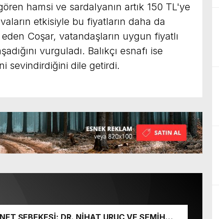
gören hamsi ve sardalyanın artık 150 TL'ye
avaların etkisiyle bu fiyatların daha da
e eden Coşar, vatandaşların uygun fiyatlı
adığını vurguladı. Balıkçı esnafı ise
 sevindirdiğini dile getirdi.
ET ŞEBEKESİ: DR. NİHAT URUÇ VE SEMİH