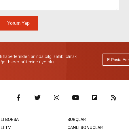
Yorum Yap
 haberlerinden anında bilgi sahibi olmak
 eğer haber bültenine üye olun.
LI BORSA
BURÇLAR
LI TV
CANLI SONUÇLAR