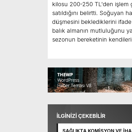
kilosu 200-250 TL'den işlem 
satıldığını belirtti. Soğuyan h
düşmesini beklediklerini ifad
balık almanın mutluluğunu yaş
sezonun bereketinin kendilerini
İLGİNİZİ ÇEKEBİLİR
SAĞLIKTA KOMİSYON VE İHAN