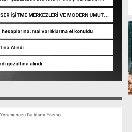
URGUNU!
İ-SER İŞİTME MERKEZLERİ VE MODERN UMUT
esaplarına, mal varlıklarına el konuldu
tına Alındı
dı gözaltına alındı