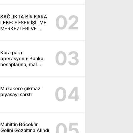
SEMİH İŞİTME
MERKEZİ’NİN SGK
02
VURGUNU!
SAĞLIKTA BİR KARA
LEKE: Sİ-SER İŞİTME
MERKEZLERİ VE
MODERN UMUT
TACİRLİĞİ
03
Kara para
operasyonu: Banka
hesaplarına, mal
varlıklarına el konuldu
04
Müzakere çıkmazı
piyasayı sarstı
05
Muhittin Böcek’in
Gelini Gözaltına Alındı