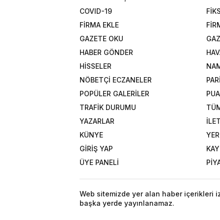
COVID-19
FİK
FİRMA EKLE
FİR
GAZETE OKU
GAZ
HABER GÖNDER
HAV
HİSSELER
NAM
NÖBETÇİ ECZANELER
PAR
POPÜLER GALERİLER
PU
TRAFİK DURUMU
TÜM
YAZARLAR
İLE
KÜNYE
YER
GİRİŞ YAP
KAY
ÜYE PANELİ
PİY
Web sitemizde yer alan haber içerikleri 
başka yerde yayınlanamaz.