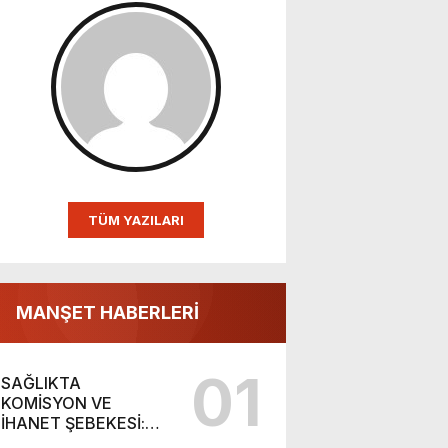
TÜM YAZILARI
MANŞET HABERLERİ
01
SAĞLIKTA
KOMİSYON VE
İHANET ŞEBEKESİ:
DR. NİHAT URUÇ VE