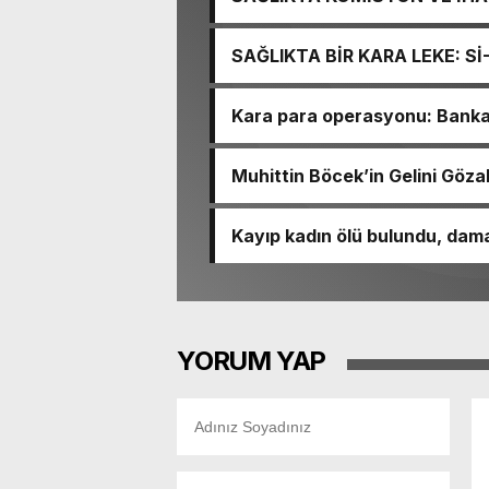
İŞİTME MERKEZİ’NİN SGK V
SAĞLIKTA BİR KARA LEKE: S
TACİRLİĞİ
Kara para operasyonu: Banka h
Muhittin Böcek’in Gelini Gözal
Kayıp kadın ölü bulundu, dama
YORUM YAP