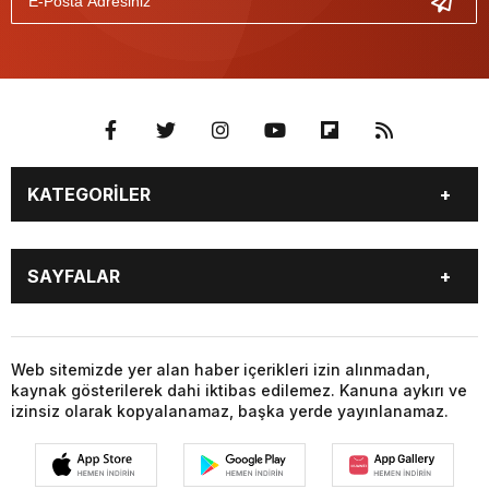
KATEGORİLER
BURÇLAR
CANLI BORSA
SAYFALAR
CANLI SONUÇLAR
CANLI TV
COVID-19
FİKSTÜR
BURÇLAR
CANLI BORSA
FİRMA EKLE
FİRMA REHBERİ
CANLI SONUÇLAR
CANLI TV
Web sitemizde yer alan haber içerikleri izin alınmadan,
GAZETE OKU
GAZETELER
kaynak gösterilerek dahi iktibas edilemez. Kanuna aykırı ve
COVID-19
FİKSTÜR
HABER GÖNDER
HAVA DURUMU
izinsiz olarak kopyalanamaz, başka yerde yayınlanamaz.
FİRMA EKLE
FİRMA REHBERİ
HİSSELER
NAMAZ VAKİTLERİ
GAZETE OKU
GAZETELER
NÖBETÇİ ECZANELER
PARİTELER
HABER GÖNDER
HAVA DURUMU