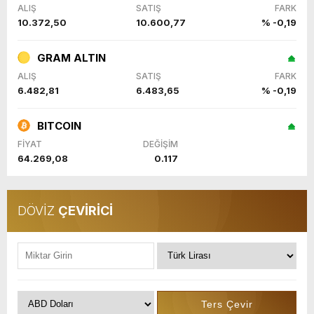
ALIŞ
SATIŞ
FARK
10.372,50
10.600,77
% -0,19
GRAM ALTIN
ALIŞ
SATIŞ
FARK
6.482,81
6.483,65
% -0,19
BITCOIN
FİYAT
DEĞİŞİM
64.269,08
0.117
DÖVİZ
ÇEVİRİCİ