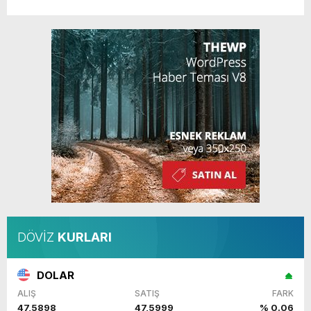
DÖVİZ
KURLARI
DOLAR
ALIŞ
SATIŞ
FARK
47,5898
47,5999
% 0.06