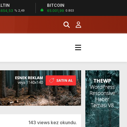
LTIN
BITCOIN
İĞİ
.654,53
65.001,99
% 2,49
0.803
şladı
MERKEZİ’NİN SGK
143 views kez okundu.