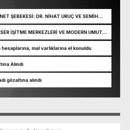
ET ŞEBEKESİ: DR. NİHAT URUÇ VE SEMİH
URGUNU!
İ-SER İŞİTME MERKEZLERİ VE MODERN UMUT
esaplarına, mal varlıklarına el konuldu
tına Alındı
dı gözaltına alındı