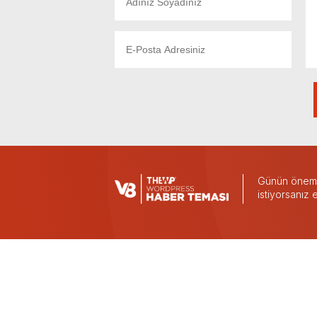
Günün önemli
istiyorsanız