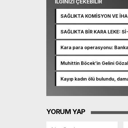
İLGİNİZİ ÇEKEBİLİR
SAĞLIKTA KOMİSYON VE İHAN
İŞİTME MERKEZİ’NİN SGK V
SAĞLIKTA BİR KARA LEKE: S
TACİRLİĞİ
Kara para operasyonu: Banka h
Muhittin Böcek’in Gelini Gözal
Kayıp kadın ölü bulundu, dama
YORUM YAP