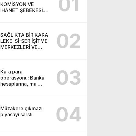
01
KOMİSYON VE
İHANET ŞEBEKESİ:
DR. NİHAT URUÇ VE
SEMİH İŞİTME
MERKEZİ’NİN SGK
02
VURGUNU!
SAĞLIKTA BİR KARA
LEKE: Sİ-SER İŞİTME
MERKEZLERİ VE
MODERN UMUT
TACİRLİĞİ
03
Kara para
operasyonu: Banka
hesaplarına, mal
varlıklarına el konuldu
04
Müzakere çıkmazı
piyasayı sarstı