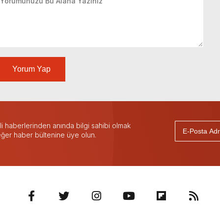
Yorum Yap
 haberlerinden anında bilgi sahibi olmak
 eğer haber bültenine üye olun.